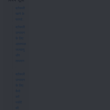
विषय सूची
ब्रोकली
खाने के
फायदे :
ब्रोकली
उत्पादन
के लिए
आवश्यक
जलवायु
और
तापमान
:
ब्रोकली
उत्पादन
के लिए
कैसे
करें
नर्सरी
की