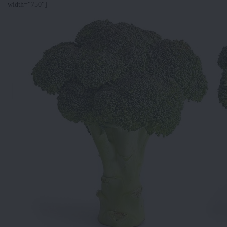
width="750"]