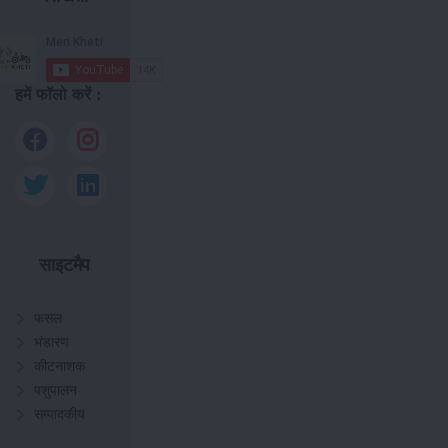
हमें फॉलो करें :
साइटमैप
फसल
भंडारण
कीटनाशक
पशुपालन
सम्पादकीय