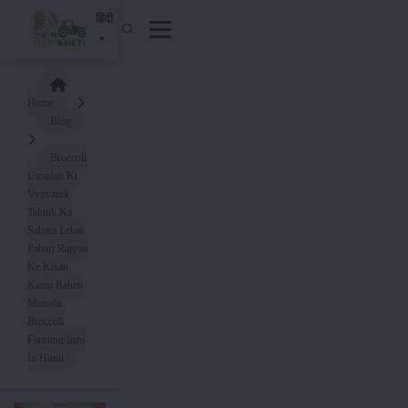
हिंदी
Home
Blog
Broccoli
Utpadan Ki
Vygyanik
Taknik Ka
Sahara Lekar
Pahari Rajyon
Ke Kisan
Kama Rahen
Munafa
Broccoli
Farming Info
In Hindi