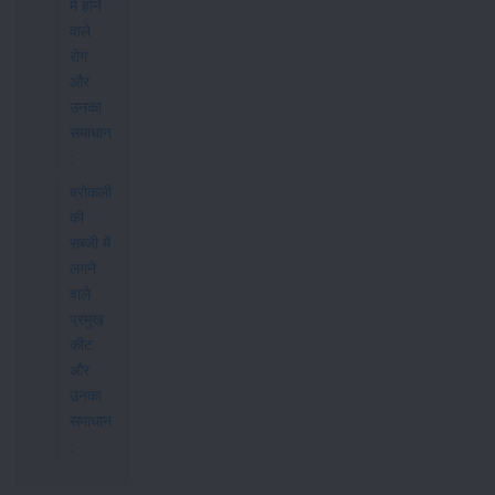
में होने
वाले
रोग
और
उनका
समाधान
:
ब्रोकली
की
सब्जी में
लगने
वाले
प्रमुख
कीट
और
उनका
समाधान
: