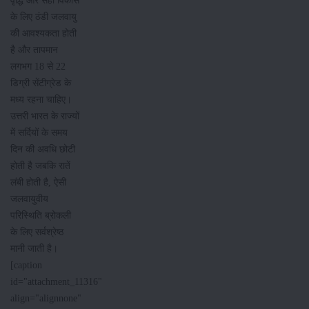
वृद्धि और सही विकास
के लिए ठंडी जलवायु
की आवश्यकता होती
है और तापमान
लगभग 18 से 22
डिग्री सेंटीग्रेड के
मध्य रहना चाहिए।
उत्तरी भारत के राज्यों
में सर्दियों के समय
दिन की अवधि छोटी
होती है जबकि रातें
लंबी होती है, ऐसी
जलवायुवीय
परिस्थिति ब्रोकली
के लिए सर्वश्रेष्ठ
मानी जाती है।
[caption
id="attachment_11316"
align="alignnone"