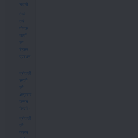
तैयारी :
कैसे
करें
पोषक
तत्वों
का
बेहतर
प्रबंधन
:
ब्रोकली
सब्जी
की
क्षेत्रवार
उन्नत
किस्में :
ब्रोकली
की
फसल