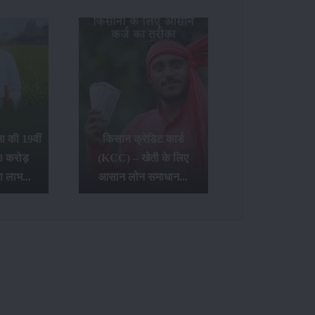
 की 19वीं
किसान क्रेडिट कार्ड
8 करोड़
(KCC) – खेती के लिए
ा लाभ...
आसान लोन समाधान...