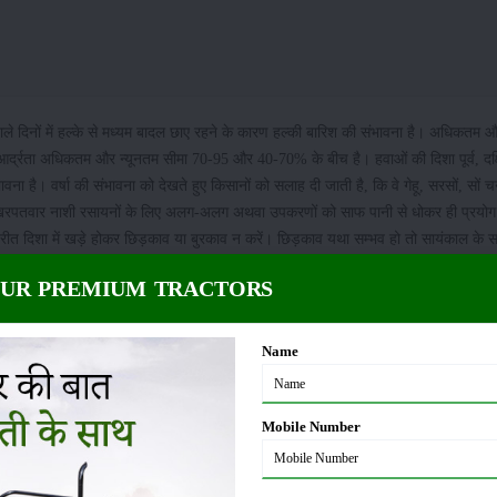
े वाले दिनों में हल्के से मध्यम बादल छाए रहने के कारण हल्की बारिश की संभावना है। अधिकतम 
र्द्रता अधिकतम और न्यूनतम सीमा 70-95 और 40-70% के बीच है। हवाओं की दिशा पूर्व, दक्षि
ना है। वर्षा की संभावना को देखते हुए किसानों को सलाह दी जाती है, कि वे गेहू, सरसों, सों 
वं खरपतवार नाशी रसायनों के लिए अलग-अलग अथवा उपकरणों को साफ पानी से धोकर ही प्रयोग
रीत दिशा में खड़े होकर छिड़काव या बुरकाव न करें। छिड़काव यथा सम्भव हो तो सायंकाल के स
ी तरह से धो लेना चाहिए तथा कपड़ो को धोकर नहा लेना चाहिए।
OUR PREMIUM TRACTORS
Name
ी फसलों में सिंचाई का कार्य स्थगित कर दें। बिलम्ब से बोई गई गेहूं की फसल में यदि सकरी व चौड
सल्फुरान 75% डब्लू पी ३३ ग्राम/हेक्टेयर या मैट्री ब्यूजिन 70 %डब्लू पी 250 ग्राम / हेक्टेय
ें।
ये भी देखें:
गेहूं की फसल में खरपतवार नियंत्रण
Mobile Number
सों की फसल में सिंचाई का कार्य स्थगित कर दे। आसमान में लगातार बादल छाए रहने के कारण सर