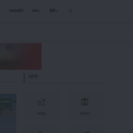
सम्पादकीय
अन्य
हिंदी
श्रेणी
न-समाचार
फसल
भंडारण