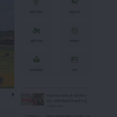
कीटनाशक
पशुपालन
कृषि यंत्र
समाचार
सम्पादकीय
अन्य
लाड़ली बहना योजना की 36वीं किस्त
जारी, करोड़ों महिलाओं के खातों में पहुंचे
1500 रुपये
16-May-2026
ट्रैक्टर बिक्री में महिंद्रा ने अप्रैल 2026