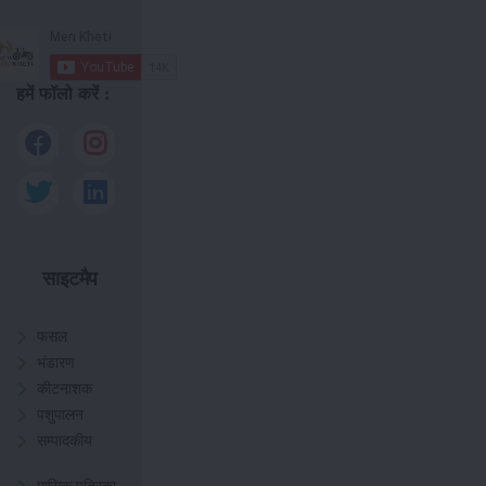
हमें फॉलो करें :
साइटमैप
फसल
भंडारण
कीटनाशक
पशुपालन
सम्पादकीय