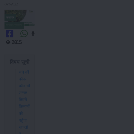
Oct-2022
समाचार
किसान-समाचार
2815
विषय सूची
चने की
कौन-
कौन सी
उन्नत
किस्में
किसानों
को
पहुंचा
सकती