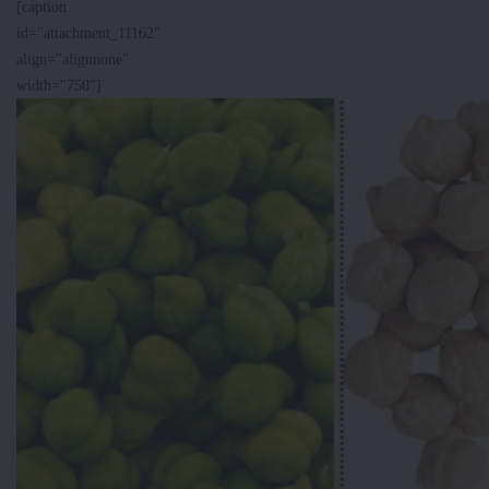
[caption
id="attachment_11162"
align="alignnone"
width="750"]