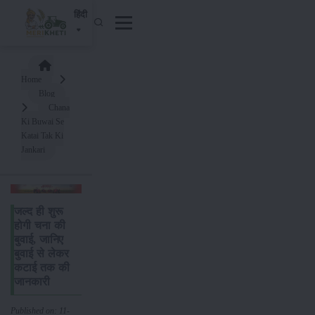
हिंदी
Home
Blog
Chana
Ki Buwai Se
Katai Tak Ki
Jankari
जल्द ही शुरू
होगी चना की
बुवाई, जानिए
बुवाई से लेकर
कटाई तक की
जानकारी
Published on: 11-