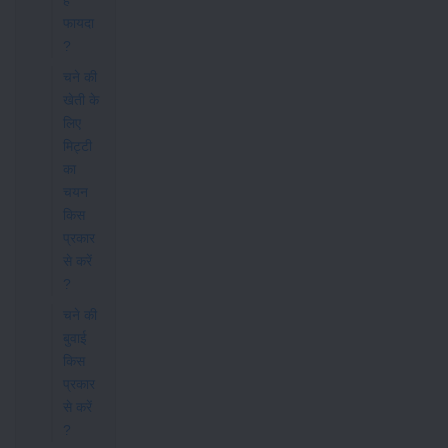
हैं
फायदा
?
चने की
खेती के
लिए
मिट्टी
का
चयन
किस
प्रकार
से करें
?
चने की
बुवाई
किस
प्रकार
से करें
?