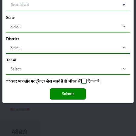
अलग
हेक्टेयर
प्रतिशत
की
का
करें
कैसे
मिला
लोन
हैं...
पर...
सब्सिड़ी...
सब्सिड़ी...
बोनस...
आवेदन...
करें?...
लाभ...
समाधान..
State
Select
District
Join
Select
Our
Tehsil
Whatsapp
Select
Group
**अगर आप लोन पर ट्रैक्टर लेना चाहते है तो 'बॉक्स' में
टिक
करें।
Submit
मेरीखेती