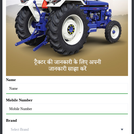
कृषि यंत्र
समाचार
सम्पादकीय
अन्य
Name
लाड़ली बहना योजना की 36वीं किस्त जारी, करोड़ों महिलाओं के
खातों में पहुंचे 1500 रुपये
16-May-2026
Mobile Number
ट्रैक्टर बिक्री में महिंद्रा ने अप्रैल 2026 में दर्ज की 20% से
Brand
अधिक वृद्धि
01-May-2026