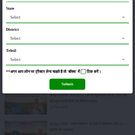
State
Sonalika Tractors Achieves Record Sales of 1,80,504
Units in FY’26
Select
02-Apr-2026
District
Select
मसूर की एमएसपी खरीद पर सरकार से मिली मंजूरी: किसानों को
मिली बड़ी राहत
28-Mar-2026
Tehsil
Select
पूसा कृषि विज्ञान मेला 2026: 25–27 फरवरी को आयोजन
**अगर आप लोन पर ट्रैक्टर लेना चाहते है तो 'बॉक्स' में
टिक
करें।
24-Feb-2026
Submit
किसान क्रेडिट कार्ड (KCC) में बड़े सुधार की तैयारी: RBI की
नई पहल से किसानों को मिलेगा फायदा
13-Feb-2026
Budget 2026: ‘भारत विस्तार’ से कृषि में डिजिटल और AI
क्रांति की शुरुआत