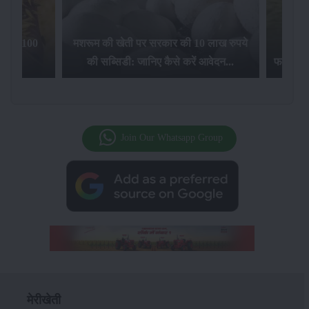
िलेगा 100
मशरूम की खेती पर सरकार की 10 लाख रुपये
की सब्सिडी: जानिए कैसे करें आवेदन...
फसल बीम
Join Our Whatsapp Group
मेरीखेती