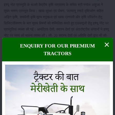
इश्यू नोट प्रस्तुति के चलते केंद्रीय कृषि मंत्रालय के सचिव श्री मनोज आहूजा ने
मुख्य भाषण प्रस्तुत किया। खाद्य सुरक्षा एवं पोषण, जलवायु स्मार्ट दृष्टिकोण सहित
अड़िग कृषि, समावेशी कृषि मूल्य श्रृंखला एवं खाद्य प्रणाली और कृषि परिवर्तन हेतु
डिजिटलीकरण के चार मुख्य विषयों को शम्मिलित करते हुए एडब्ल्यूजी हेतु इश्यू नोट पर
प्रस्तुतियां व्यक्त की गईं। आमंत्रित देशों, सदस्य देशों एवं अंतर्राष्ट्रीय संगठनों ने इश्यू
नोट पर स्वयं की भावना व्यक्त की। जी- 20 सदस्य देशों एवं अतिथि देशों द्वारा भी जी-
20 कृषि एजेंडे पर विशेष गौर करते हुए द्विपक्षीय बैठकें कीं।
ENQUIRY FOR OUR PREMIUM
श्रेणी
TRACTORS
फसल
भंडारण
कीटनाशक
पशुपालन