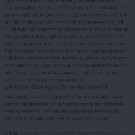
वृद्धि की वजह खाद्य सुरक्षा पर चिंता व्यक्त करते हुए कहा कि दुनिया का केवल 12
फीसद भू-भाग कृषि के लायक है। साल 2030 तक खाद्यान्न की मांग 345 बिलियन टन
तक पहुँच जाएगी। वहीं साल 2000 में यह मांग 192 बिलियन टन पर थी। जाहिर है, कि
ना तो खेती की भूमि में बढ़ने वाली है एवं ना ही हमारे प्राकृतिक संसाधनों में वृद्धि होनी
है। ऐसी स्थिति में कृषि लायक जमीन का समुचित इस्तेमाल एवं कृषि भूमि की पैदावार को
बढ़ाने हेतु कोशिश करनी होगी। कृषि उत्पादन बढ़ाना है, तो डिजिटलाइजेशन, नवीन
तकनीक मैकेनाइजेशन एवं नव बीज के इस्तेमाल को लगातार बढ़ावा देना होगा। पैदावार
में वृद्धि सहित उत्पादन का खर्च कम करना भी बेहद जरुरी है। मुख्यमंत्री जी का कहना
है, कि विश्व मे प्रत्येक चीज का विकल्प हो उपस्थित है। परंतु फल, सब्जी और अनाज
का कोई विकल्प नहीं है। संयुक्त राष्ट्र संघ द्वारा भी इस साल को मिलेट ईयर के तौर पर
घोषित किया गया है। कोशिश करें कि यह पोषक अनाज भूमि से गायब न हो जाए।
प्राकृतिक खेती
की तरफ रुख करना बेहद आवश्यक है।
कृषि क्षेत्र के विकास हेतु यह तीन एस बेहद महत्वपूर्ण हैं
आपको बतादें कि 14 फरवरी की बैठक में कृषि पर विमर्श के सत्र में नागरिक उड्डयन
मंत्री श्री ज्योतिरादित्य सिंधिया द्वारा उनके उद्घाटन भाषण के दौरान खेती किसानी में
विकास हेतु 3एस टेम्पलेट – स्मार्ट, सर्व आल और सस्टेनेबल के विषय में चर्चा की।
उन्होंने भारत की कृषि विकास चर्चा में ड्रोन की अहमियत पर भी ध्यान दिया।
ये भी पढ़ें:
इस खाद्य उत्पाद का बढ़ सकता है भाव प्रभावित हो सकता है घरेलु बजट