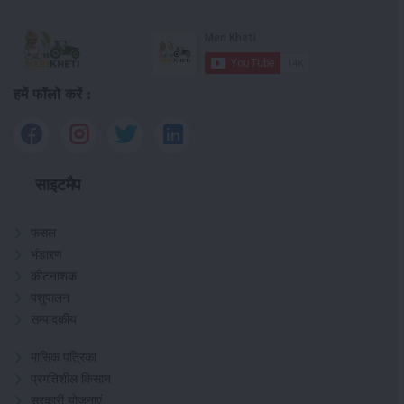
हमें फॉलो करें :
साइटमैप
फसल
भंडारण
कीटनाशक
पशुपालन
सम्पादकीय
मासिक पत्रिका
प्रगतिशील किसान
सरकारी योजनाएं