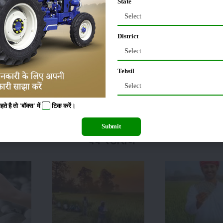
State
ता है. इन्हीं घटनाओं को देखते हुए सरकार ने चीड़ की पत्तियों से कंप्लेंट बायोगैस बनाने का
Select
District
े साथ समझौता करने के लिए अपना ज्ञापन प्रस्तुत कर दिया है.माना जा रहा है कि इसके लिए ज
Select
Tehsil
Select
कलने वाले अपशिष्ट का अगर सही तरह से प्रयोग किया जाए तो यह राज्य में ऊर्जा संकट की परेशान
सपास के क्षेत्र में लोगों की आर्थिक स्थिति में भी सुधार होगा और साथ ही
ऊर्जा संकट
की परेशा
 है तो 'बॉक्स' में
टिक
करें।
Submit
वेब स्टोरीज