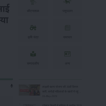
कीटनाशक
पशुपालन
कृषि यंत्र
समाचार
सम्पादकीय
अन्य
लाड़ली बहना योजना की 36वीं किस्त
जारी, करोड़ों महिलाओं के खातों में पहुंचे
1500 रुपये
16-May-2026
ट्रैक्टर बिक्री में महिंद्रा ने अप्रैल 2026