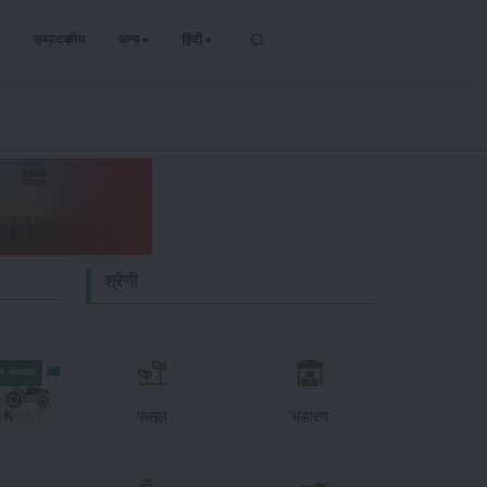
सम्पादकीय
अन्य
हिंदी
श्रेणी
न-समाचार
फसल
भंडारण