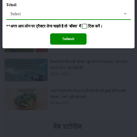
किसान क्रेडिट कार्ड (KCC) में बड़े सुधार की तैयारी: RBI की
Tehsil
नई पहल से किसानों को मिलेगा फायदा
Select
13-Feb-2026
**अगर आप लोन पर ट्रैक्टर लेना चाहते है तो 'बॉक्स' में
टिक
करें।
Budget 2026: ‘भारत विस्तार’ से कृषि में डिजिटल और AI
क्रांति की शुरुआत
Submit
01-Feb-2026
किसानों के लिए बड़ी सौगात: सूर्य योजना में बदलाव, अब सोलर
पंप पर 90% तक सब्सिडी!
23-Nov-2025
नवंबर में ब्रोकली की इन दो किस्मो की करें बुवाई होगी अच्छी
पैदावार - जानें, पूरी जानकारी
18-Nov-2025
वेब स्टोरीज