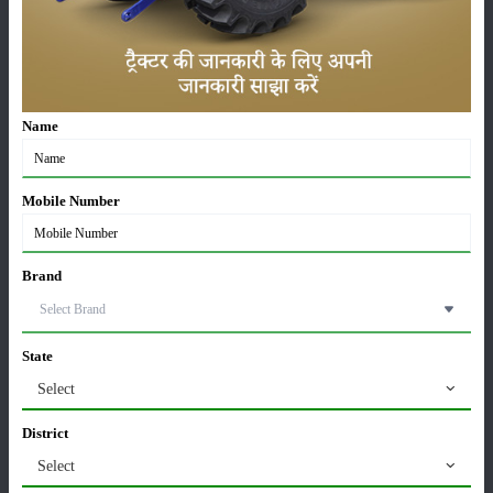
खातों में पहुंचे 1500 रुपये
16-May-2026
ट्रैक्टर बिक्री में महिंद्रा ने अप्रैल 2026 में दर्ज की 20% से
अधिक वृद्धि
Name
01-May-2026
Sonalika Tractors Achieves Record Sales of 1,80,504
Mobile Number
Units in FY’26
02-Apr-2026
Brand
मसूर की एमएसपी खरीद पर सरकार से मिली मंजूरी: किसानों को
मिली बड़ी राहत
28-Mar-2026
State
Select
पूसा कृषि विज्ञान मेला 2026: 25–27 फरवरी को आयोजन
24-Feb-2026
District
Select