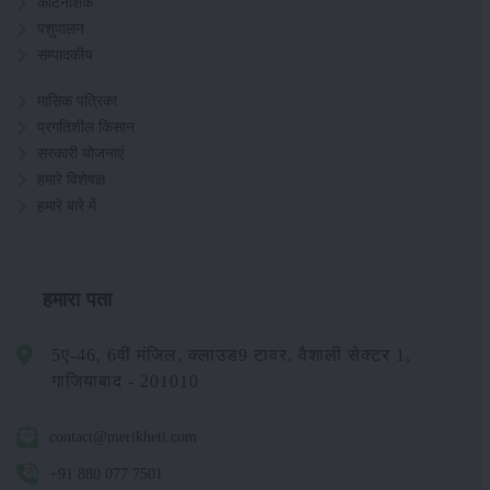
कीटनाशक
पशुपालन
सम्पादकीय
मासिक पत्रिका
प्रगतिशील किसान
सरकारी योजनाएं
हमारे विशेषज्ञ
हमारे बारे में
हमारा पता
5ए-46, 6वीं मंजिल, क्लाउड9 टावर, वैशाली सेक्टर 1,
गाजियाबाद - 201010
contact@merikheti.com
+91 880 077 7501