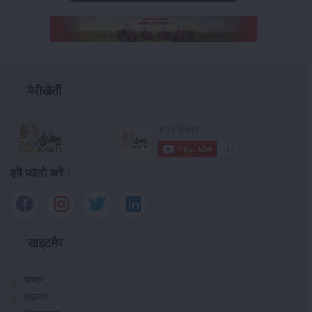
मेरीखेती
हमें फॉलो करें :
साइटमैप
फसल
भंडारण