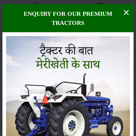
ENQUIRY FOR OUR PREMIUM
फसल
भंडारण
TRACTORS
कीटनाशक
पशुपालन
कृषि यंत्र
समाचार
सम्पादकीय
अन्य