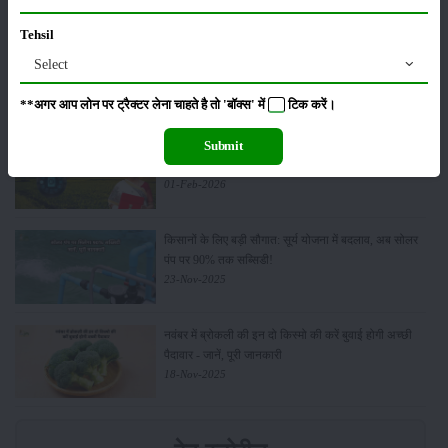
Tehsil
किसान क्रेडिट कार्ड (KCC) में बड़े सुधार की तैयारी: RBI की
Select
नई पहल से किसानों को मिलेगा फायदा
13-Feb-2026
**अगर आप लोन पर ट्रैक्टर लेना चाहते है तो 'बॉक्स' में
टिक
करें।
Budget 2026: ‘भारत विस्तार’ से कृषि में डिजिटल और AI
Submit
क्रांति की शुरुआत
01-Feb-2026
किसानों के लिए बड़ी सौगात: सूर्य योजना में बदलाव, अब सोलर
पंप पर 90% तक सब्सिडी!
23-Nov-2025
नवंबर में ब्रोकली की इन दो किस्मो की करें बुवाई होगी अच्छी
पैदावार - जानें, पूरी जानकारी
18-Nov-2025