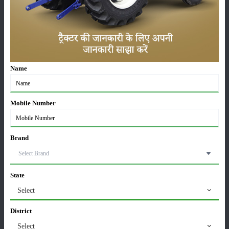
लाड़ली बहना योजना की 36वीं किस्त जारी, करोड़ों महिलाओं के
खातों में पहुंचे 1500 रुपये
16-May-2026
ट्रैक्टर बिक्री में महिंद्रा ने अप्रैल 2026 में दर्ज की 20% से
Name
अधिक वृद्धि
01-May-2026
Mobile Number
Sonalika Tractors Achieves Record Sales of 1,80,504
Units in FY’26
02-Apr-2026
Brand
मसूर की एमएसपी खरीद पर सरकार से मिली मंजूरी: किसानों को
मिली बड़ी राहत
State
28-Mar-2026
Select
पूसा कृषि विज्ञान मेला 2026: 25–27 फरवरी को आयोजन
District
24-Feb-2026
Select