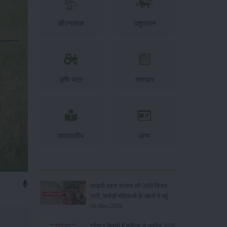
कीटनाशक
पशुपालन
कृषि यंत्र
समाचार
सम्पादकीय
अन्य
लाड़ली बहना योजना की 36वीं किस्त
जारी, करोड़ों महिलाओं के खातों में पहुंचे
1500 रुपये
16-May-2026
ट्रैक्टर बिक्री में महिंद्रा ने अप्रैल 2026