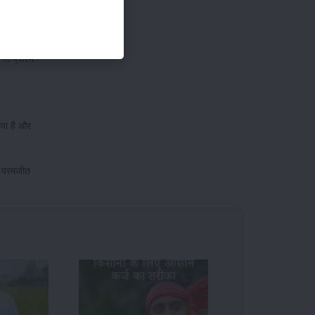
 एकड़ भूमि
भी प्रारंभ
िया है और
्र परमजीत