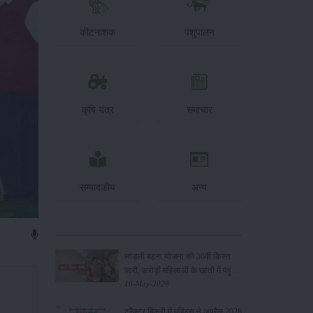
कीटनाशक
पशुपालन
कृषि यंत्र
समाचार
सम्पादकीय
अन्य
लाड़ली बहना योजना की 36वीं किस्त
जारी, करोड़ों महिलाओं के खातों में पहुंचे
1500 रुपये
16-May-2026
ट्रैक्टर बिक्री में महिंद्रा ने अप्रैल 2026