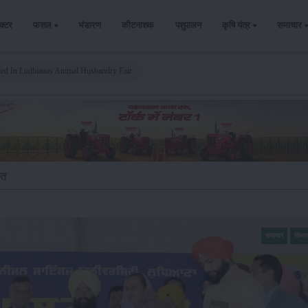
ैक्टर
फसल
भंडारण
कीटनाशक
पशुपालन
कृषि यंत्र
समाचार
ed In Ludhianas Animal Husbandry Fair
ृत
समाचार
किसा