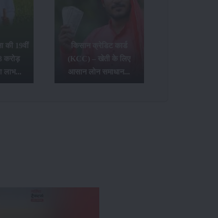
 की 19वीं
किसान क्रेडिट कार्ड
8 करोड़
(KCC) – खेती के लिए
ा लाभ...
आसान लोन समाधान...