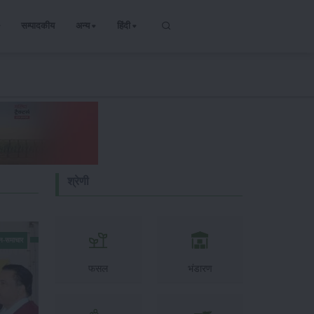
सम्पादकीय
अन्य
हिंदी
श्रेणी
न-समाचार
फसल
भंडारण