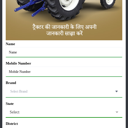
लाड़ली बहना योजना की 36वीं किस्त जारी, करोड़ों महिलाओं के
खातों में पहुंचे 1500 रुपये
16-May-2026
Name
ट्रैक्टर बिक्री में महिंद्रा ने अप्रैल 2026 में दर्ज की 20% से
अधिक वृद्धि
01-May-2026
Mobile Number
Sonalika Tractors Achieves Record Sales of 1,80,504
Units in FY’26
Brand
02-Apr-2026
मसूर की एमएसपी खरीद पर सरकार से मिली मंजूरी: किसानों को
State
मिली बड़ी राहत
28-Mar-2026
Select
District
पूसा कृषि विज्ञान मेला 2026: 25–27 फरवरी को आयोजन