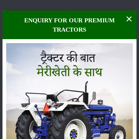
ENQUIRY FOR OUR PREMIUM
TRACTORS
फसल
भंडारण
कीटनाशक
पशुपालन
कृषि यंत्र
समाचार
सम्पादकीय
अन्य