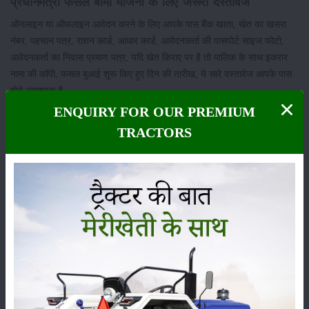
प्रधानमंत्री फसल बीमा योजना के लिए जरूरी दस्तावेज
ऑनलाइन या ऑफलाइन आवेदन करने के लिए आपके पास बैंक खाता, खेत का खसरा
नंबर, पहचान पत्र, राशन कार्ड, आधार कार्ड, आवेदनकर्ता की पासपोर्ट साइज फोटो,
आवेदनकर्ता का निवास प्रमाण पत्र, यदि खेत किराए पर है तो मालिक के साथ इकरार
नामा की कॉपी, फसल बुआई शुरू किए हुए दिन की तारीख, ये सारे दस्तावेज आपके पास
होने आवश्यक है.
ENQUIRY FOR OUR PREMIUM
श्रेणी
TRACTORS
फसल
भंडारण
कीटनाशक
पशुपालन