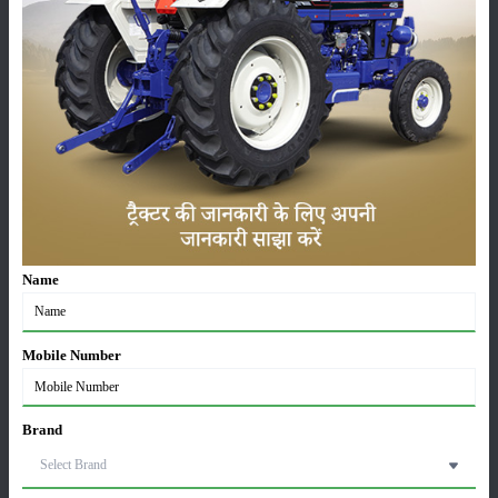
कृषि यंत्र
समाचार
सम्पादकीय
अन्य
Name
लाड़ली बहना योजना की 36वीं किस्त जारी, करोड़ों महिलाओं के
खातों में पहुंचे 1500 रुपये
16-May-2026
Mobile Number
ट्रैक्टर बिक्री में महिंद्रा ने अप्रैल 2026 में दर्ज की 20% से
अधिक वृद्धि
Brand
01-May-2026