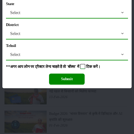
Sonalika Tractors Achieves Record Sales of 1,80,504
State
Units in FY’26
Select
02-Apr-2026
District
मसूर की एमएसपी खरीद पर सरकार से मिली मंजूरी: किसानों को
Select
मिली बड़ी राहत
28-Mar-2026
Tehsil
Select
पूसा कृषि विज्ञान मेला 2026: 25–27 फरवरी को आयोजन
24-Feb-2026
**अगर आप लोन पर ट्रैक्टर लेना चाहते है तो 'बॉक्स' में
टिक
करें।
Submit
किसान क्रेडिट कार्ड (KCC) में बड़े सुधार की तैयारी: RBI की
नई पहल से किसानों को मिलेगा फायदा
13-Feb-2026
Budget 2026: ‘भारत विस्तार’ से कृषि में डिजिटल और AI
क्रांति की शुरुआत
01-Feb-2026