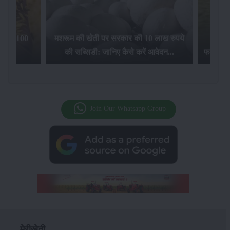
िलेगा 100
मशरूम की खेती पर सरकार की 10 लाख रुपये
की सब्सिडी: जानिए कैसे करें आवेदन...
फसल बीम
Join Our Whatsapp Group
मेरीखेती