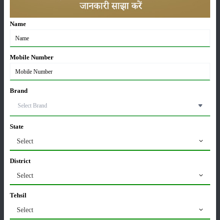
Sonalika Tractors Achieves Record Sales of 1,80,504
Name
Units in FY’26
02-Apr-2026
Mobile Number
मसूर की एमएसपी खरीद पर सरकार से मिली मंजूरी: किसानों को
मिली बड़ी राहत
28-Mar-2026
Brand
पूसा कृषि विज्ञान मेला 2026: 25–27 फरवरी को आयोजन
24-Feb-2026
State
Select
District
किसान क्रेडिट कार्ड (KCC) में बड़े सुधार की तैयारी: RBI की
नई पहल से किसानों को मिलेगा फायदा
Select
13-Feb-2026
Tehsil
Budget 2026: ‘भारत विस्तार’ से कृषि में डिजिटल और AI
Select
क्रांति की शुरुआत