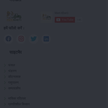
हमें फॉलो करें :
साइटमैप
फसल
भंडारण
कीटनाशक
पशुपालन
सम्पादकीय
मासिक पत्रिका
प्रगतिशील किसान