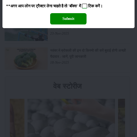
01-Feb-2026
**अगर आप लोन पर ट्रैक्टर लेना चाहते है तो 'बॉक्स' में
टिक
करें।
Submit
किसानों के लिए बड़ी सौगात: सूर्य योजना में बदलाव, अब सोलर
पंप पर 90% तक सब्सिडी!
23-Nov-2025
नवंबर में ब्रोकली की इन दो किस्मो की करें बुवाई होगी अच्छी
पैदावार - जानें, पूरी जानकारी
18-Nov-2025
वेब स्टोरीज