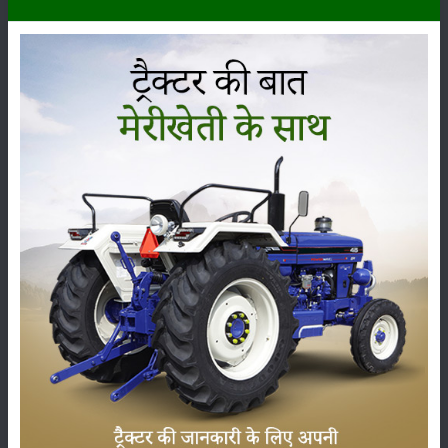
कीटनाशक
पशुपालन
कृषि यंत्र
समाचार
सम्पादकीय
अन्य
लाड़ली बहना योजना की 36वीं किस्त जारी, करोड़ों महिलाओं के
खातों में पहुंचे 1500 रुपये
16-May-2026
ट्रैक्टर बिक्री में महिंद्रा ने अप्रैल 2026 में दर्ज की 20% से
अधिक वृद्धि
01-May-2026