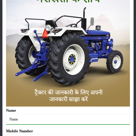
फसल
भंडारण
कीटनाशक
पशुपालन
कृषि यंत्र
समाचार
Name
सम्पादकीय
अन्य
Mobile Number