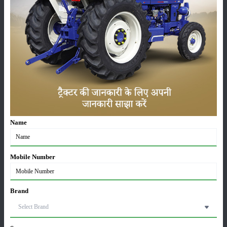
आकार के हो जाएं तब इसकी तुड़ाई की जानी चाहिए। इसके उपरांत तकरीबन 4-5 दिनों
के अंतराल में तुड़ाई की जा सकती है। अगर वैज्ञानिक ढ़ंग से इसकी खेती की जाए, तो
टिंडा की खेती से एक हैक्टेयर में लगभग 100-125 क्विंटल तक पैदावार अर्जित की जा
सकती है। टिंडा की बाजार में कीमत सामान्य तौर पर 20 रुपए से लेकर 40 रुपए किलो
तक होती है।
श्रेणी
Name
फसल
भंडारण
Mobile Number
Brand
कीटनाशक
पशुपालन