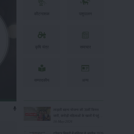
कीटनाशक
पशुपालन
कृषि यंत्र
समाचार
सम्पादकीय
अन्य
लाड़ली बहना योजना की 36वीं किस्त
जारी, करोड़ों महिलाओं के खातों में पहुंचे
1500 रुपये
16-May-2026
ट्रैक्टर बिक्री में महिंद्रा ने अप्रैल 2026