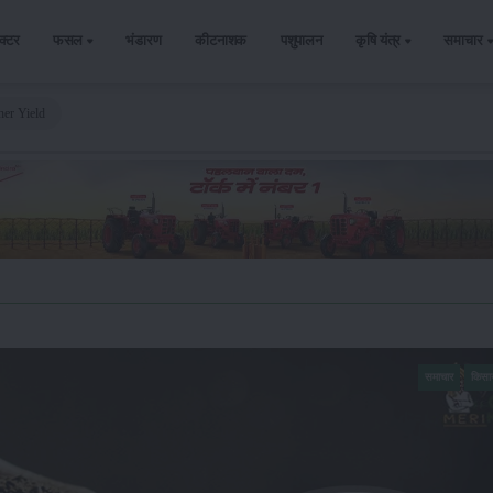
ैक्टर
फसल
भंडारण
कीटनाशक
पशुपालन
कृषि यंत्र
समाचार
her Yield
समाचार
किसा