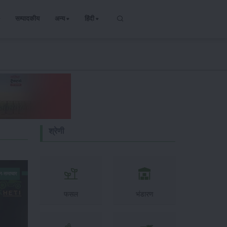
सम्पादकीय
अन्य
हिंदी
श्रेणी
न-समाचार
फसल
भंडारण