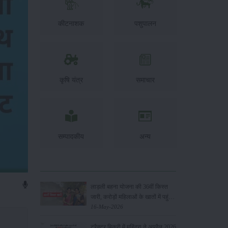
कीटनाशक
पशुपालन
कृषि यंत्र
समाचार
सम्पादकीय
अन्य
लाड़ली बहना योजना की 36वीं किस्त
जारी, करोड़ों महिलाओं के खातों में पहुंचे
1500 रुपये
16-May-2026
ट्रैक्टर बिक्री में महिंद्रा ने अप्रैल 2026