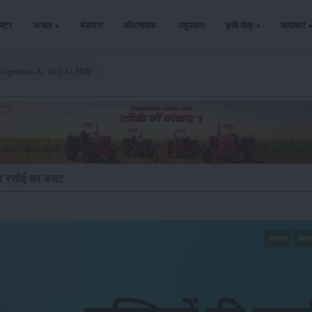
ैक्टर
फसल
भंडारण
कीटनाशक
पशुपालन
कृषि यंत्र
समाचार
 Vegetables As Well As Milk
गा रसोई का बजट
समाचार
किसा