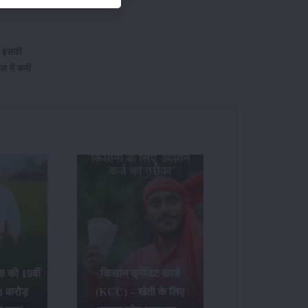
ा। इसकी
ल में कमी
 की 19वीं
किसान क्रेडिट कार्ड
8 करोड़
(KCC) – खेती के लिए