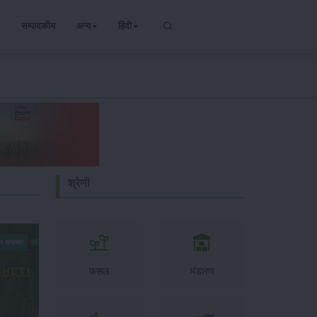
सम्पादकीय
अन्य
हिंदी
श्रेणी
न-समाचार
फसल
भंडारण