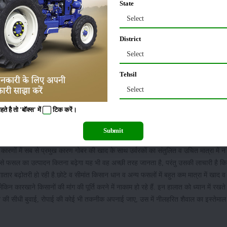
State
Select
District
Select
Tehsil
Select
 है तो 'बॉक्स' में
टिक
करें।
Submit
तेमाल करने से उत्पादन में काफी इजाफा हो जाता है, क्योंकि यह प्रकाश संश्लेषण के साथ नाइट
कारणों में सब से प्रमुख कारण गोबर की खाद के साथ उर्वरकों का संतुलित व उचित मात्रा में न
 से फसल का उत्पादन कितना बढ़ेगा यह भी वह अच्छी तरह जानता है, परंतु उसकी लाचारी है क
ं लगातार बढ़ोतरी हो रही है.छोटे व सीमांत किसान धान व अन्य फसलों में बहुत कम मात्रा में खाद व 
 लेकिन कारखाने किसानों की मांग की पूर्ति करने में नाकाम हो रहे हैं. इन हालात को ध्यान में रखते
धान की सीधी बुवाई, रोपाई की कोई भी तकनीक अपनाई जाए, उस में नीलहरित शैवाल का इस्तेमा