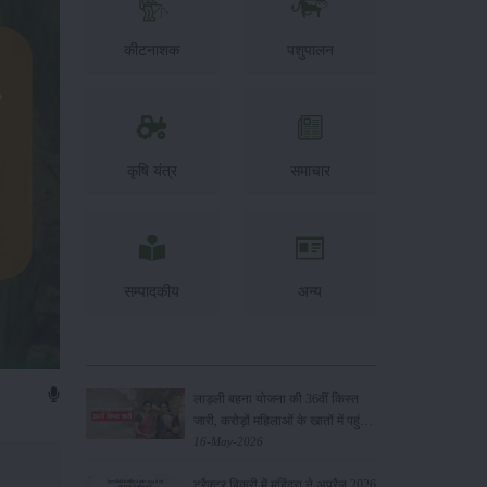
कीटनाशक
पशुपालन
कृषि यंत्र
समाचार
सम्पादकीय
अन्य
लाड़ली बहना योजना की 36वीं किस्त
जारी, करोड़ों महिलाओं के खातों में पहुंचे
1500 रुपये
16-May-2026
ट्रैक्टर बिक्री में महिंद्रा ने अप्रैल 2026