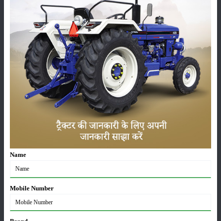
ट्रैक्टर बिक्री में महिंद्रा ने अप्रैल 2026 में दर्ज की 20% से
अधिक वृद्धि
01-May-2026
Sonalika Tractors Achieves Record Sales of 1,80,504
Units in FY’26
02-Apr-2026
मसूर की एमएसपी खरीद पर सरकार से मिली मंजूरी: किसानों को
मिली बड़ी राहत
28-Mar-2026
Name
पूसा कृषि विज्ञान मेला 2026: 25–27 फरवरी को आयोजन
24-Feb-2026
Mobile Number
किसान क्रेडिट कार्ड (KCC) में बड़े सुधार की तैयारी: RBI की
नई पहल से किसानों को मिलेगा फायदा