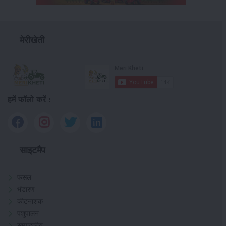
मेरीखेती
हमें फॉलो करें :
साइटमैप
फसल
भंडारण
कीटनाशक
पशुपालन
सम्पादकीय