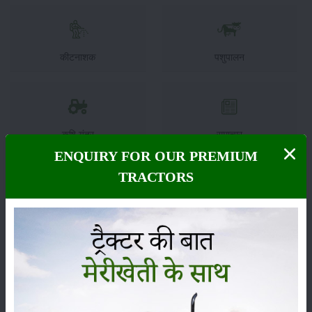
कीटनाशक
पशुपालन
कृषि यंत्र
समाचार
ENQUIRY FOR OUR PREMIUM
TRACTORS
सम्पादकीय
अन्य
लाड़ली बहना योजना की 36वीं किस्त जारी, करोड़ों महिलाओं के
खातों में पहुंचे 1500 रुपये
16-May-2026