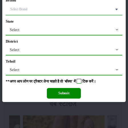
13-Feb-2026
Brand
Budget 2026: ‘भारत विस्तार’ से कृषि में डिजिटल और AI
State
क्रांति की शुरुआत
01-Feb-2026
Select
District
किसानों के लिए बड़ी सौगात: सूर्य योजना में बदलाव, अब सोलर
पंप पर 90% तक सब्सिडी!
Select
23-Nov-2025
Tehsil
Select
नवंबर में ब्रोकली की इन दो किस्मो की करें बुवाई होगी अच्छी
पैदावार - जानें, पूरी जानकारी
**अगर आप लोन पर ट्रैक्टर लेना चाहते है तो 'बॉक्स' में
टिक
करें।
18-Nov-2025
Submit
वेब स्टोरीज