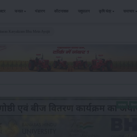
ैक्टर
फसल
भंडारण
कीटनाशक
पशुपालन
कृषि यंत्र
समाचार
itaran Karyakram Bhu Mein Ayojit
समाचार
किसा