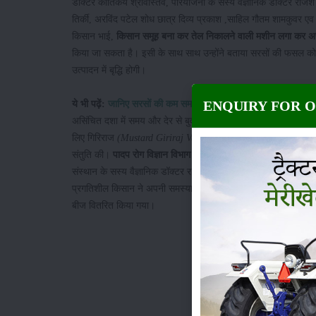
डॉक्टर कार्तिकेय श्रीवास्तव, परियोजना के सस्य वैज्ञानिक डॉक्टर राजे
तिर्की, अरविंद पटेल शोध छात्र दिव्य प्रकाश ,साहिल गौतम शामकुवर एव 
किसान भाई,
किसान समूह बना कर तेल निकालने वाली मशीन लगा कर 
किया जा सकता है। इसी के साथ साथ उन्होंने बताया सरसों की फसल क
उत्पादन में बृद्धि होगी।
ENQUIRY FOR 
ये भी पढ़ें:
जानिए सरसों की कम समय में अधिक उत्पादन देने वाली प्रजात
असिंचित दशा में समय और देर से बुवाई करने वाली उन्नतिशील प्रजातियो
लिए गिरिराज
(Mustard Giriraj Variety)
, वरुणा
(Varuna),
आर. एच
संतुति की।
पादप रोग विज्ञान विभाग
के अध्यक्ष डॉक्टर श्याम सरन वैश्य न
संस्थान के सस्य वैज्ञानिक डॉक्टर राजेश सिंह ने सरसों की सस्य क्र
प्रगतिशील किसान ने अपनी समस्याओं को बताया और उसका समाधान वहां उप
बीज वितरित किया गया।