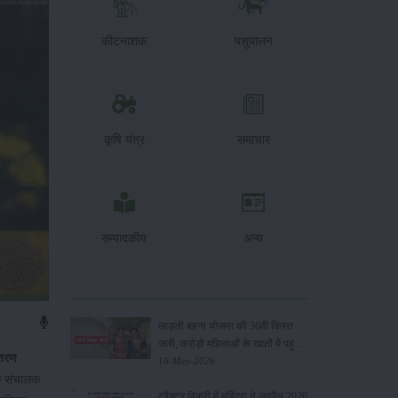
कीटनाशक
पशुपालन
कृषि यंत्र
समाचार
सम्पादकीय
अन्य
लाड़ली बहना योजना की 36वीं किस्त
जारी, करोड़ों महिलाओं के खातों में पहुंचे
ितरण
1500 रुपये
16-May-2026
के संचालक
ट्रैक्टर बिक्री में महिंद्रा ने अप्रैल 2026