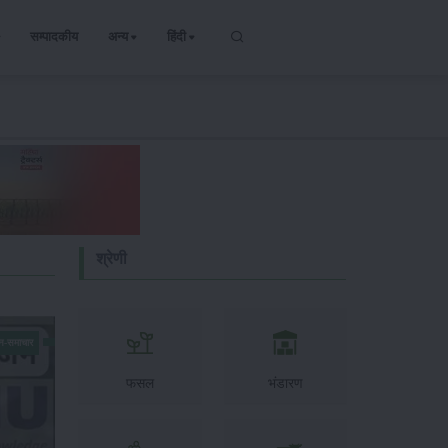
सम्पादकीय
अन्य
हिंदी
श्रेणी
न-समाचार
फसल
भंडारण