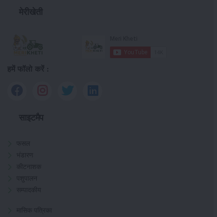
मेरीखेती
हमें फॉलो करें :
साइटमैप
फसल
भंडारण
कीटनाशक
पशुपालन
सम्पादकीय
मासिक पत्रिका