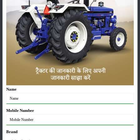
कीटनाशक
पशुपालन
कृषि यंत्र
समाचार
सम्पादकीय
अन्य
Name
लाड़ली बहना योजना की 36वीं किस्त जारी, करोड़ों महिलाओं के
खातों में पहुंचे 1500 रुपये
Mobile Number
16-May-2026
Brand
ट्रैक्टर बिक्री में महिंद्रा ने अप्रैल 2026 में दर्ज की 20% से
अधिक वृद्धि