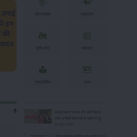
कीटनाशक
पशुपालन
कृषि यंत्र
समाचार
सम्पादकीय
अन्य
लाड़ली बहना योजना की 36वीं किस्त
जारी, करोड़ों महिलाओं के खातों में पहुंचे
1500 रुपये
16-May-2026
ट्रैक्टर बिक्री में महिंद्रा ने अप्रैल 2026