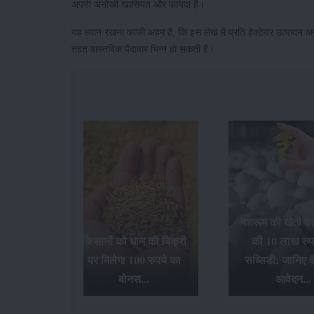
अपनी अनोखी खासियत और फायदा है।
यह ध्यान रखना काफी अहम है, कि इस लेख में प्रति हेक्टेयर उत्पादन अन
तहत वास्तविक पैदावार भिन्न हो सकती है।
मशरूम की खेती प
गन फ्रूट
किसानों को धान की बिक्री
की 10 लाख रुप
 देगी
पर मिलेगा 100 रुपये का
सब्सिडी: जानिए कै
ड़ी...
बोनस...
आवेदन...