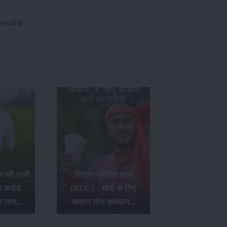
्रथाओं के
 की 19वीं
किसान क्रेडिट कार्ड
8 करोड़
(KCC) – खेती के लिए
ा लाभ...
आसान लोन समाधान...