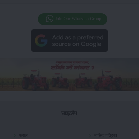
Join Our Whatsapp Group
साइटमैप
फसल
मासिक पत्रिका