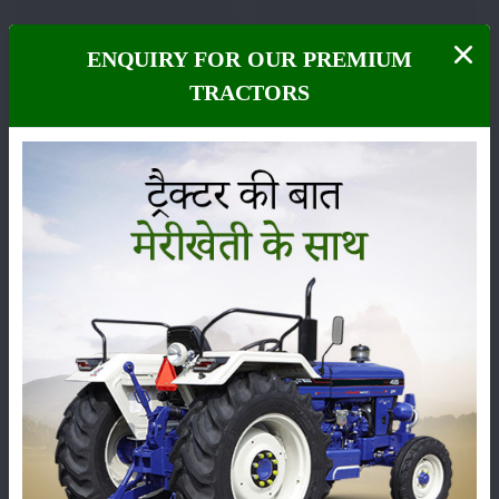
ENQUIRY FOR OUR PREMIUM
फसल
भंडारण
TRACTORS
कीटनाशक
पशुपालन
कृषि यंत्र
समाचार
सम्पादकीय
अन्य