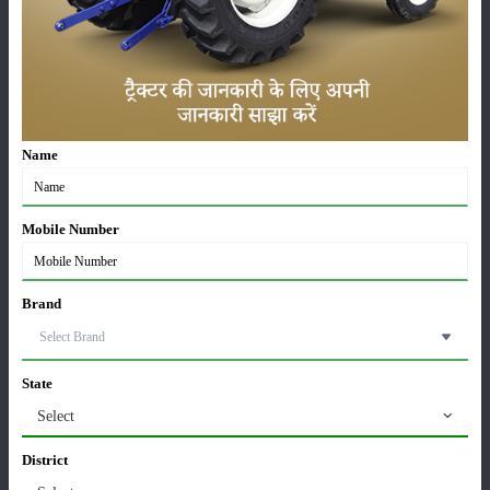
लाड़ली बहना योजना की 36वीं किस्त जारी, करोड़ों महिलाओं के
खातों में पहुंचे 1500 रुपये
16-May-2026
ट्रैक्टर बिक्री में महिंद्रा ने अप्रैल 2026 में दर्ज की 20% से
Name
अधिक वृद्धि
01-May-2026
Mobile Number
Sonalika Tractors Achieves Record Sales of 1,80,504
Units in FY’26
02-Apr-2026
Brand
मसूर की एमएसपी खरीद पर सरकार से मिली मंजूरी: किसानों को
मिली बड़ी राहत
State
28-Mar-2026
Select
पूसा कृषि विज्ञान मेला 2026: 25–27 फरवरी को आयोजन
District
24-Feb-2026