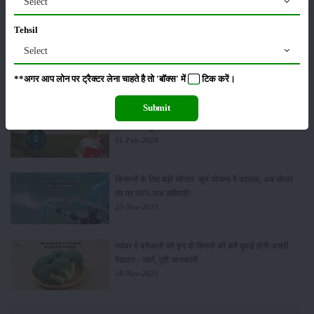
Select
Tehsil
किसान क्रेडिट कार्ड (KCC) में बड़े सुधार की तैयारी: RBI की
Select
नई पहल से किसानों को मिलेगा फायदा
13-Feb-2026
**अगर आप लोन पर ट्रैक्टर लेना चाहते है तो 'बॉक्स' में
टिक
करें।
Submit
Budget 2026: ‘भारत विस्तार’ से कृषि में डिजिटल और AI
क्रांति की शुरुआत
01-Feb-2026
किसानों के लिए बड़ी सौगात: सूर्य योजना में बदलाव, अब सोलर
पंप पर 90% तक सब्सिडी!
23-Nov-2025
नवंबर में ब्रोकली की इन दो किस्मो की करें बुवाई होगी अच्छी
पैदावार - जानें, पूरी जानकारी
18-Nov-2025