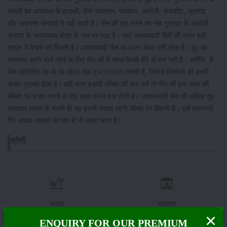
जंगलों एवं आसपास के इलाकों, जैसे जामनगर, पोरबंदर, अमरेली, राजकोट, जूनागढ़
और भावनगर जनपदों में पाई जाती है। भैंस की इस नस्ल का नाम गुजरात के अमरेली
जनपद के जाफराबाद क्षेत्र के नाम पर पड़ा है। यहां जाफराबादी भैंसों की नस्ल बड़ी
तादात में देखने को मिलती है। जाफराबादी भैंस का वजन बेहद भारी होता है। दूध का
व्यवसाय करने वाले लोगों के लिए भैंस की ये नस्ल किसी हीरे से कम नहीं है। क्योंकि, ये
भैंस प्रतिदिन 20 से 30 लीटर तक
दुग्ध उत्पादन
करती है, जिससे किसानों को काफी
अच्छा मुनाफा होता है। वहीं अगर इसकी कीमत की बात करें तो भैंस की इस नस्ल की
कीमत 90 हजार रुपये से डेढ़ लाख रुपये तक होती है। जाफराबादी भैंस की अधिक दूध
उत्पादन क्षमता के चलते ही यह इतनी ज्यादा महंगी कीमत पर बिकती है। इसे भावनगरी,
गिर अथवा जाफरी के नाम से भी जाना जाता है।
श्रेणी
फसल
भंडारण
ENQUIRY FOR OUR PREMIUM