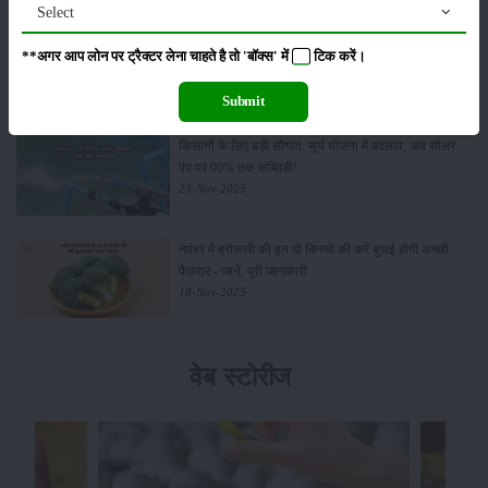
Select
Budget 2026: ‘भारत विस्तार’ से कृषि में डिजिटल और AI
**अगर आप लोन पर ट्रैक्टर लेना चाहते है तो 'बॉक्स' में
टिक
करें।
क्रांति की शुरुआत
01-Feb-2026
Submit
किसानों के लिए बड़ी सौगात: सूर्य योजना में बदलाव, अब सोलर
पंप पर 90% तक सब्सिडी!
23-Nov-2025
नवंबर में ब्रोकली की इन दो किस्मो की करें बुवाई होगी अच्छी
पैदावार - जानें, पूरी जानकारी
18-Nov-2025
वेब स्टोरीज