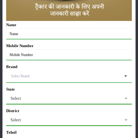
ट्रैक्टर बिक्री में महिंद्रा ने अप्रैल 2026 में दर्ज की 20% से
अधिक वृद्धि
01-May-2026
Name
Sonalika Tractors Achieves Record Sales of 1,80,504
Units in FY’26
02-Apr-2026
Mobile Number
मसूर की एमएसपी खरीद पर सरकार से मिली मंजूरी: किसानों को
Brand
मिली बड़ी राहत
28-Mar-2026
State
पूसा कृषि विज्ञान मेला 2026: 25–27 फरवरी को आयोजन
24-Feb-2026
Select
District
Select
किसान क्रेडिट कार्ड (KCC) में बड़े सुधार की तैयारी: RBI की
नई पहल से किसानों को मिलेगा फायदा
Tehsil
13-Feb-2026