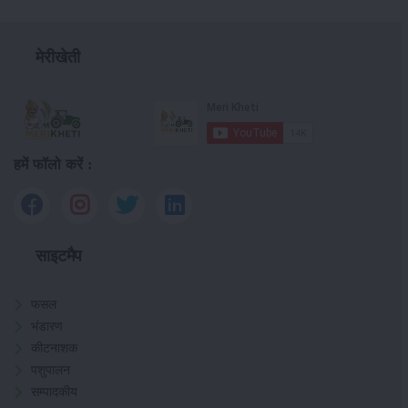
मेरीखेती
हमें फॉलो करें :
साइटमैप
फसल
भंडारण
कीटनाशक
पशुपालन
सम्पादकीय