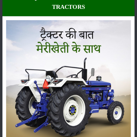
TRACTORS
कीटनाशक
पशुपालन
कृषि यंत्र
समाचार
सम्पादकीय
अन्य
लाड़ली बहना योजना की 36वीं किस्त जारी, करोड़ों महिलाओं के
खातों में पहुंचे 1500 रुपये
16-May-2026