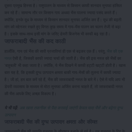
दूसरा प्रमुख हिस्सा है। पशुपालन के माध्यम से किसान काफी शानदार मुनाफा हांसिल
कर रहे हैं। सामान्य तौर पर किसान गाय अथवा भैंस पालना ज्यादा पसंद करते हैं।
क्योंकि, इनके दूध के माध्यम से किसान शानदार मुनाफा अर्जित कर हैं। दूध की बढ़ती
मांग को मद्देनजर रखते हुए विगत कुछ समय में गाय-भैंस पालन का चलन तेजी से बढ़ा
है। इसके साथ-साथ इसी मांग के जरिए डेयरी बिजनेस भी काफी बढ़ रहा है।
जाफराबादी भैंस की कद काठी
हालाँकि, गाय एवं भैंस की सारी प्रजातियां ही एक से बढ़कर एक हैं। परंतु,
भैंस की एक
नस्ल
ऐसी है, जिसकी काफी ज्यादा चर्चा की जाती है। भैंस की इस नस्ल को भैंसों का
'बाहुबली' भी कहा जाता है। क्योंकि, ये भैंस दिखने में काफी हट्टी खट्टी होती है। खास
बात यह है, कि इसकी दुग्ध उत्पादन क्षमता बाकी गाय-भैसों की तुलना में काफी ज्यादा
है। जी हां, हम बात करें रहे हैं, भैंस की जाफराबादी नस्ल के बारे में। ऐसे में यदि आप भी
डेयरी व्यवसाय के माध्यम से मोटा मुनाफा अर्जित करना चाहते हैं, तो जाफराबादी नस्ल
की भैंस आपके लिए अच्छा विकल्प है।
ये भी पढ़ें:
अब खास तकनीक से पैदा करवाई जाएंगी केवल मादा भैंसें और बढ़ेगा दुग्ध
उत्पादन
जाफराबादी भैंस की दुग्ध उत्पादन क्षमता और कीमत
जाफराबादी भैंस की उत्पत्ति गुजरात के सौराष्ट्र इलाके से हुई है। यह गुजरात के गिर के