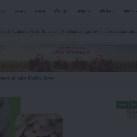
ैक्टर
फसल
भंडारण
कीटनाशक
पशुपालन
कृषि यंत्र
समाचार
ety Of Mushroom Will Be Distributed In The Month Of September To Increase Farmers Inc
 मशरूम की नवीन विकसित किस्म
समाचार
किसा