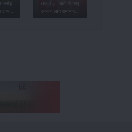
8 करोड़
(KCC) – खेती के लिए
ा लाभ...
आसान लोन समाधान...