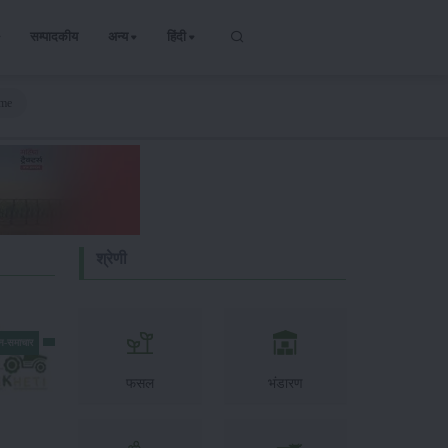
सम्पादकीय
अन्य
हिंदी
ome
श्रेणी
न-समाचार
फसल
भंडारण