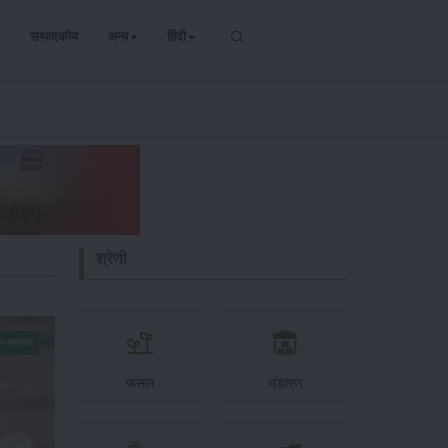
सम्पादकीय
अन्य
हिंदी
श्रेणी
न-समाचार
फसल
भंडारण