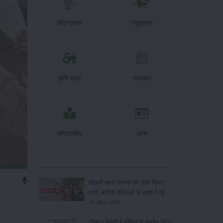
कीटनाशक
पशुपालन
कृषि यंत्र
समाचार
सम्पादकीय
अन्य
लाड़ली बहना योजना की 36वीं किस्त
जारी, करोड़ों महिलाओं के खातों में पहुंचे
1500 रुपये
16-May-2026
ट्रैक्टर बिक्री में महिंद्रा ने अप्रैल 2026