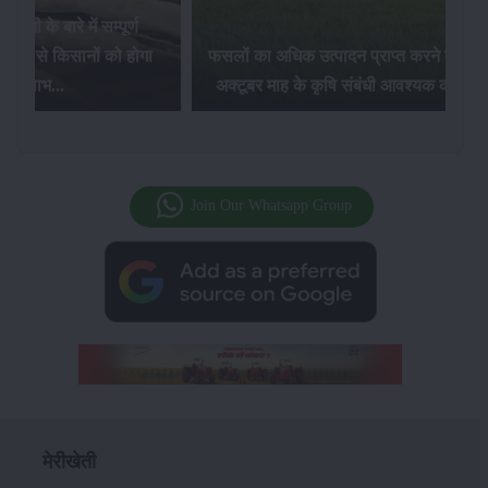
Paddy Insects - धान की फसल में लगने वा
त्पादन प्राप्त करने के लिए
पौध फुदके और तना छेदक किट के नियंत्रण
कृषि संबंधी आवश्यक कार्य...
उपाय...
Join Our Whatsapp Group
मेरीखेती