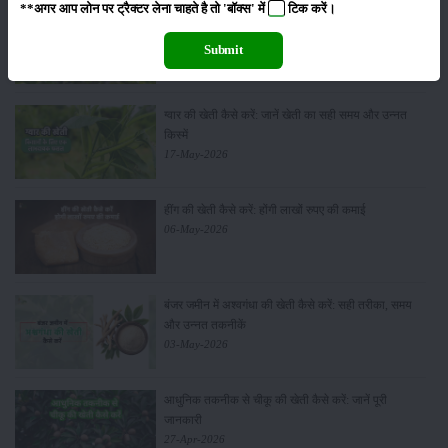
**अगर आप लोन पर ट्रैक्टर लेना चाहते है तो 'बॉक्स' में
टिक
करें।
सीताफल की खेती कैसे करें: होगी लाखों रुपए की कमाई
21-May-2026
Submit
ग्वार की खेती कैसे करें: जानें खेती का सही समय और उन्नत
किस्में
17-May-2026
हींग की खेती कैसे करें: होंगी लाखों रुपए की कमाई
06-May-2026
बंजर जमीन में अश्वगंधा की खेती कैसे करें: सही तरीका, समय
और उन्नत तकनीकें
03-May-2026
आधुनिक तकनीक से चीकू की खेती कैसे करें: जानें पूरी
जानकारी
27-Apr-2026