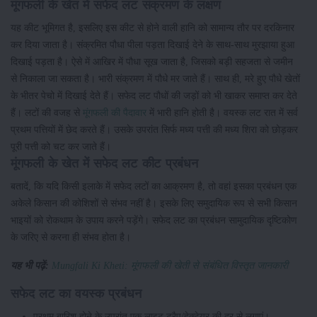
मूंगफली के खेत में सफेद लट संक्रमण के लक्षण
यह कीट भूमिगत है, इसलिए इस कीट से होने वाली हानि को सामान्य तौर पर दरकिनार
कर दिया जाता है। संक्रमित पौधा पीला पड़ता दिखाई देने के साथ-साथ मुरझाया हुआ
दिखाई पड़ता है। ऐसे में आखिर में पौधा सूख जाता है, जिसको बड़ी सहजता से जमीन
से निकाला जा सकता है। भारी संक्रमण में पौधे मर जाते हैं। साथ ही, मरे हुए पौधे खेतों
के भीतर पेचो में दिखाई देते हैं। सफेद लट पौधों की जड़ों को भी खाकर समाप्त कर देते
हैं। लटों की वजह से
मूंगफली की पैदावार
में भारी हानि होती है। वयस्क लट रात में सर्व
प्रथम पत्तियों में छेद करते हैं। उसके उपरांत सिर्फ मध्य पत्ती की मध्य शिरा को छोड़कर
पूरी पत्ती को चट कर जाते हैं।
मूंगफली के खेत में सफेद लट कीट प्रबंधन
बतादें, कि यदि किसी इलाके में सफेद लटों का आक्रमण है, तो वहां इसका प्रबंधन एक
अकेले किसान की कोशिशों से संभव नहीं है। इसके लिए समुदायिक रूप से सभी किसान
भाइयों को रोकथाम के उपाय करने पड़ेंगे। सफेद लट का प्रबंधन सामुदायिक दृष्टिकोण
के जरिए से करना ही संभव होता है।
यह भी पढ़ें:
Mungfali Ki Kheti: मूंगफली की खेती से संबंधित विस्तृत जानकारी
सफेद लट का वयस्क प्रबंधन
प्रथम बारिश होने के उपरांत एक लाइट ट्रैप/हेक्टेयर की दर से लगाएं।