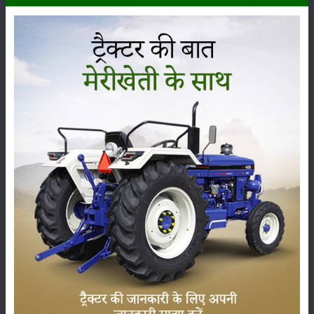
का @ 2.0 लीटर/हे. का उपयोग करें।
संभावित इलाकों में बीज उपचार के लिए बिजाई से पूर्व क्लोरपायरीफॉस 20EC @
6.5-12.0 मिली/किग्रा अथवा इमिडाक्लोप्रिड 17.8 SL @ 2.0 मिली/किग्रा से
बीज का उपचार करें।
खेतों में वयस्क सफेद लट नजर आने पर फसलों की जड़ों में क्लोरपायरीफॉस 20
ईसी@ 4.0 लीटर/हेक्टेयर अथवा क्विनालफॉस 25 ईसी @ 3.2 से लीटर/
हेक्टेयर छिड़काव करें।
श्रेणी
फसल
भंडारण
कीटनाशक
पशुपालन