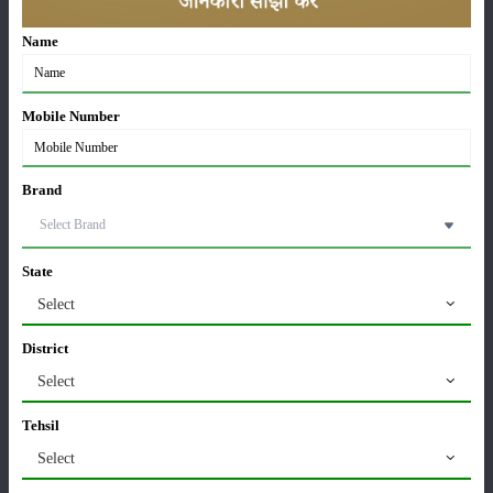
Name
कृषि यंत्र
समाचार
Mobile Number
Brand
सम्पादकीय
अन्य
State
Select
पूसा बासमती 1882: सूखे में भी बेहतरीन उत्पादन देने वाली
भारत की पहली सूखा-सहिष्णु बासमती किस्म
District
22-Jun-2026
Select
करेले की खेती कैसे करें: होगी लाखों रुपए की कमाई
Tehsil
29-May-2026
Select