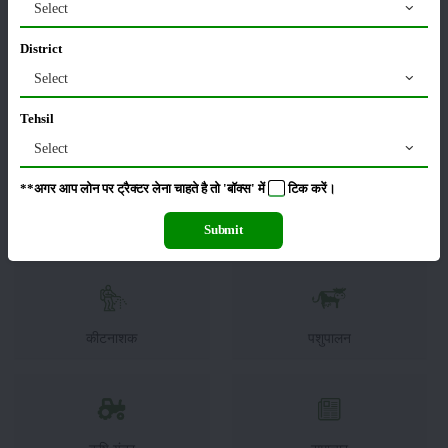
Select
की शर्त पर कृषि विकास अधिकारी ने बताया कि, फसल के नुकसान की वजह से कृषक
फसल विविधीकरण कार्यक्रम में अधिक रुचि नहीं दिखा रहे हैं। उन्होंने बताया कि,
District
केवल 1244 हेक्टेयर भूमि पर इस बार
कपास की खेती
की जा सकी है।
Select
श्रेणी
Tehsil
Select
**अगर आप लोन पर ट्रैक्टर लेना चाहते है तो 'बॉक्स' में
टिक
करें।
फसल
भंडारण
Submit
कीटनाशक
पशुपालन