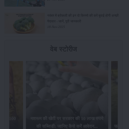
नवंबर में ब्रोकली की इन दो किस्मो की करें बुवाई होगी अच्छी
पैदावार - जानें, पूरी जानकारी
18-Nov-2025
वेब स्टोरीज
िलेगा 100
मशरूम की खेती पर सरकार की 10 लाख रुपये
की सब्सिडी: जानिए कैसे करें आवेदन...
फसल बीम