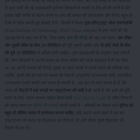
इस एडवाइजरी में बताई गई सलाह को जानने से पहले, आप यह समझ लें कि वैज्ञानिकों
के द्वारा जारी की गई एडवाइजरी पूर्णतया किसानों के फायदे के लिए ही की जाती है और
इसका सही तरीके से पालन करने पर आप की फ़सल की उत्पादकता और यील्ड बहुत ही
तेजी से ग्रोथ करती हुई दिखाई देगी। दिल्ली में स्थित
पूसा इंस्टिट्यूट ऑफ टेक्नोलॉजी
(
Pusa Institute Of Technology, DSEU Pusa campus
) के द्वारा जारी की गई
एडवाइजरी में कहा गया है कि, जिस समय
धान की रोपाई
की जाए उस समय,
एक पंक्ति
और दूसरी पंक्ति के बीच 20 सेंटीमीटर
की दूरी रखनी चाहिए और
दो छोटे पौधों के बीच
की दूरी 10 सेंटीमीटर
से अधिक होनी चाहिए। इस एडवाइजरी के अनुसार कहा गया है
कि, जिन किसानों ने अपनी फसल का रोपण बारिश की पहली श्रंखला में ही कर दिया
था, वह अपनी फसलों की निराई गुड़ाई का कार्य जल्दी से जल्दी करने की कोशिश करें,
क्योंकि, इसमें देरी हो जाने पर फसल की जितनी अनुमानित उत्पादकता होगी, वास्तविक
उत्पादकता उससे काफी कम प्राप्त हो सकती हैं। यह बात तो आप जानते ही हैं, कि
भारत की
मिट्टी में कई जगहों पर नाइट्रोजन की कमी
देखी जाती है और इसी की पूर्ति
करने के लिए, भारत सरकार
सॉइल हेल्थ कार्ड
(
Soil Health Card
)
के जरिए किसानों
को समय-समय पर
यूरिया की सप्लाई
करती रहती है। सब्सिडी पर मिलने वाले
यूरिया को
बहुत ही सीमित मात्रा में इस्तेमाल करना चाहिए
, यदि आपने अपने खेतों में एक बार
नाइट्रोजन की मात्रा का छिड़काव कर दिया है, तो अति शीघ्र दूसरे छिड़काव की
तैयारी भी कर लें।