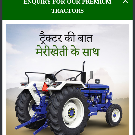
ENQUIRY FOR OUR PREMIUM
ये भी पढ़ें:
ऐसे मिले धान का ज्ञान, समझें गन्ना-बाजरा का माजरा, चखें दमदार मक्का का
TRACTORS
छक्का
इस समय उगाई जाने वाली
धनिया और पालक जैसी फसलों में माइट और होपर
की निगरानी
पर पूरा ध्यान दें। यदि आपको पता चलता है कि आप के खेत में माइट जैसे
हानिकारक जीव पाए जाते हैं (जो कि आप की खेती का नुकसान कर सकते हैं), तो इसके
निदान के लिए फॉस्माइट (
FOSMITE
) का इस्तेमाल कर सकते हैं। यह ध्यान रहे कि
फॉस्माइट का इस्तेमाल केवल मौसम साफ होने पर ही करें और 1 लीटर पानी में 2
मिलीलीटर से ज्यादा फॉसमाइट को ना मिलाएं। आशा करते हैं कि हमारे प्लेटफार्म
Merikheti.com के माध्यम से आपको भारतीय कृषि वैज्ञानिकों के द्वारा जारी की गई
एडवाइजरी के बारे में पूरी जानकारी मिल चुकी होगी और अति शीघ्र ही आप इस
एडवाइजरी का पूरी तरह से पालन करते हुए अपनी फसल की अच्छी ग्रोथ को प्राप्त कर
सकेंगे।
श्रेणी
फसल
भंडारण