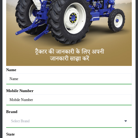
कृषि यंत्र
समाचार
सम्पादकीय
अन्य
लाड़ली बहना योजना की 36वीं किस्त जारी, करोड़ों महिलाओं के
Name
खातों में पहुंचे 1500 रुपये
16-May-2026
Mobile Number
ट्रैक्टर बिक्री में महिंद्रा ने अप्रैल 2026 में दर्ज की 20% से
अधिक वृद्धि
01-May-2026
Brand
Sonalika Tractors Achieves Record Sales of 1,80,504
Units in FY’26
State
02-Apr-2026