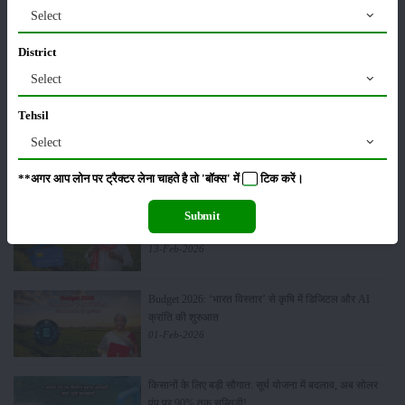
Select
मसूर की एमएसपी खरीद पर सरकार से मिली मंजूरी: किसानों को
District
मिली बड़ी राहत
Select
28-Mar-2026
Tehsil
पूसा कृषि विज्ञान मेला 2026: 25–27 फरवरी को आयोजन
Select
24-Feb-2026
**अगर आप लोन पर ट्रैक्टर लेना चाहते है तो 'बॉक्स' में
टिक
करें।
किसान क्रेडिट कार्ड (KCC) में बड़े सुधार की तैयारी: RBI की
Submit
नई पहल से किसानों को मिलेगा फायदा
13-Feb-2026
Budget 2026: ‘भारत विस्तार’ से कृषि में डिजिटल और AI
क्रांति की शुरुआत
01-Feb-2026
किसानों के लिए बड़ी सौगात: सूर्य योजना में बदलाव, अब सोलर
पंप पर 90% तक सब्सिडी!