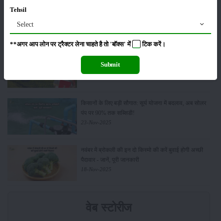
किसान क्रेडिट कार्ड (KCC) में बड़े सुधार की तैयारी: RBI की
Tehsil
नई पहल से किसानों को मिलेगा फायदा
Select
13-Feb-2026
**अगर आप लोन पर ट्रैक्टर लेना चाहते है तो 'बॉक्स' में
टिक
करें।
Budget 2026: ‘भारत विस्तार’ से कृषि में डिजिटल और AI
Submit
क्रांति की शुरुआत
01-Feb-2026
किसानों के लिए बड़ी सौगात: सूर्य योजना में बदलाव, अब सोलर
पंप पर 90% तक सब्सिडी!
23-Nov-2025
नवंबर में ब्रोकली की इन दो किस्मो की करें बुवाई होगी अच्छी
पैदावार - जानें, पूरी जानकारी
18-Nov-2025
वेब स्टोरीज