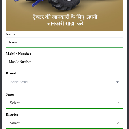
खातों में पहुंचे 1500 रुपये
16-May-2026
ट्रैक्टर बिक्री में महिंद्रा ने अप्रैल 2026 में दर्ज की 20% से
अधिक वृद्धि
Name
01-May-2026
Sonalika Tractors Achieves Record Sales of 1,80,504
Mobile Number
Units in FY’26
02-Apr-2026
Brand
मसूर की एमएसपी खरीद पर सरकार से मिली मंजूरी: किसानों को
मिली बड़ी राहत
28-Mar-2026
State
Select
पूसा कृषि विज्ञान मेला 2026: 25–27 फरवरी को आयोजन
24-Feb-2026
District
Select