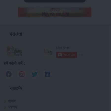
मेरीखेती
हमें फॉलो करें :
साइटमैप
फसल
भंडारण