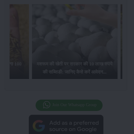
िलेगा 100
मशरूम की खेती पर सरकार की 10 लाख रुपये
की सब्सिडी: जानिए कैसे करें आवेदन...
फसल बीम
Join Our Whatsapp Group