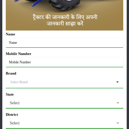
खातों में पहुंचे 1500 रुपये
16-May-2026
ट्रैक्टर बिक्री में महिंद्रा ने अप्रैल 2026 में दर्ज की 20% से
अधिक वृद्धि
Name
01-May-2026
Sonalika Tractors Achieves Record Sales of 1,80,504
Mobile Number
Units in FY’26
02-Apr-2026
Brand
मसूर की एमएसपी खरीद पर सरकार से मिली मंजूरी: किसानों को
मिली बड़ी राहत
28-Mar-2026
State
Select
पूसा कृषि विज्ञान मेला 2026: 25–27 फरवरी को आयोजन
24-Feb-2026
District
Select