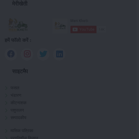
मेरीखेती
हमें फॉलो करें :
साइटमैप
फसल
भंडारण
कीटनाशक
पशुपालन
सम्पादकीय
मासिक पत्रिका
प्रगतिशील किसान