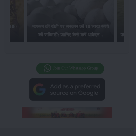
िलेगा 100
मशरूम की खेती पर सरकार की 10 लाख रुपये
की सब्सिडी: जानिए कैसे करें आवेदन...
फसल बीम
Join Our Whatsapp Group