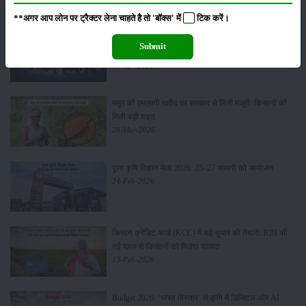
01-May-2026
**अगर आप लोन पर ट्रैक्टर लेना चाहते है तो 'बॉक्स' में
टिक
करें।
Sonalika Tractors Achieves Record Sales of 1,80,504
Submit
Units in FY’26
02-Apr-2026
मसूर की एमएसपी खरीद पर सरकार से मिली मंजूरी: किसानों को
मिली बड़ी राहत
28-Mar-2026
पूसा कृषि विज्ञान मेला 2026: 25–27 फरवरी को आयोजन
24-Feb-2026
किसान क्रेडिट कार्ड (KCC) में बड़े सुधार की तैयारी: RBI की
नई पहल से किसानों को मिलेगा फायदा
13-Feb-2026
Budget 2026: ‘भारत विस्तार’ से कृषि में डिजिटल और AI