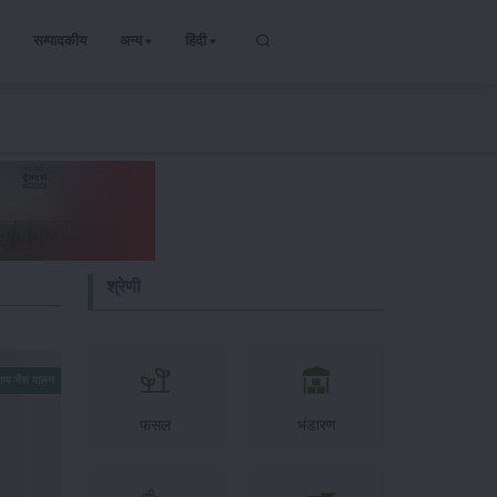
सम्पादकीय
अन्य
हिंदी
श्रेणी
गाय-भैंस पालन
फसल
भंडारण