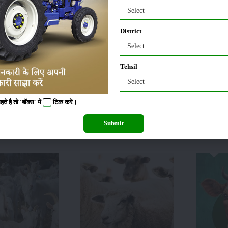
Select
District
होता है। इसके अतिरिक्त इन गायों के सिंघ छोटे व नुकीले होते हैं, जो कि दोनों तरफ से फैले हो
जो बैल होते हैं, उनकी ऊंचाई तकरीबन 142 सेन्टमीटर होती है। वहीं, गाय की ऊंचाई की बात क
Select
Tehsil
 गायें बाजार में बेहद ही महंगी बिकती हैं। इनकी कीमत 40 से 60 हजार रुपये तक होती है। 
Select
ी आवश्यकता पड़ती है। क्योंकि, पर्याप्त आहार न मिलने की स्थिति में यह गायें बीमार भी हो सक
ाधारण गायों के मुकाबले ज्यादा कीमतों पर बिकता है।
 है तो 'बॉक्स' में
टिक
करें।
Submit
वेब स्टोरीज