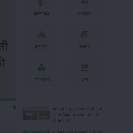
कीटनाशक
पशुपालन
कृषि यंत्र
समाचार
सम्पादकीय
अन्य
भारत की 10 प्रमुख देशी गायों की नस्लें:
जानें विशेषताएं, दूध उत्पादन क्षमता और
पालन के फायदे
13-Jul-2026
मानसून में पशुओं की देखभाल: बारिश के