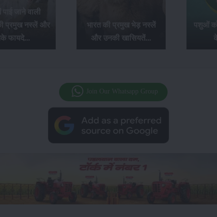
ं पाई जाने वाली
ी प्रमुख नस्लें और
भारत की प्रमुख भेड़ नस्लें
पशुओं को
े फायदे...
और उनकी खासियतें...
क
Join Our Whatsapp Group