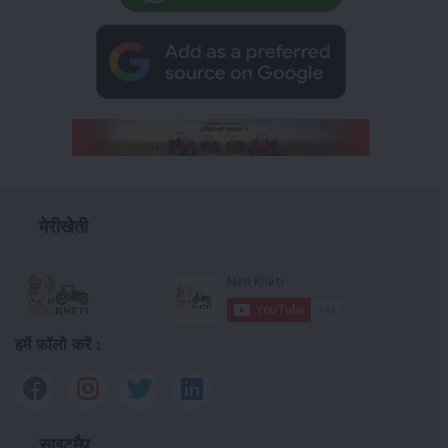
मेरीखेती
हमें फॉलो करें :
साइटमैप