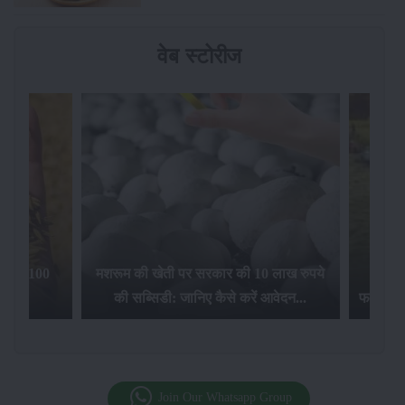
वेब स्टोरीज
िलेगा 100
मशरूम की खेती पर सरकार की 10 लाख रुपये
की सब्सिडी: जानिए कैसे करें आवेदन...
फसल बीम
Join Our Whatsapp Group