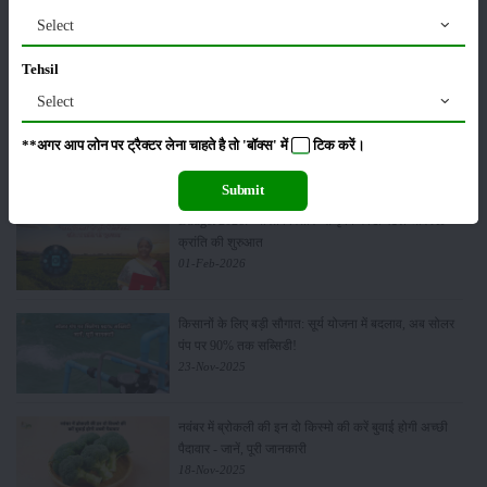
पूसा कृषि विज्ञान मेला 2026: 25–27 फरवरी को आयोजन
Select
24-Feb-2026
Tehsil
Select
किसान क्रेडिट कार्ड (KCC) में बड़े सुधार की तैयारी: RBI की
नई पहल से किसानों को मिलेगा फायदा
**अगर आप लोन पर ट्रैक्टर लेना चाहते है तो 'बॉक्स' में
टिक
करें।
13-Feb-2026
Submit
Budget 2026: ‘भारत विस्तार’ से कृषि में डिजिटल और AI
क्रांति की शुरुआत
01-Feb-2026
किसानों के लिए बड़ी सौगात: सूर्य योजना में बदलाव, अब सोलर
पंप पर 90% तक सब्सिडी!
23-Nov-2025
नवंबर में ब्रोकली की इन दो किस्मो की करें बुवाई होगी अच्छी
पैदावार - जानें, पूरी जानकारी
18-Nov-2025