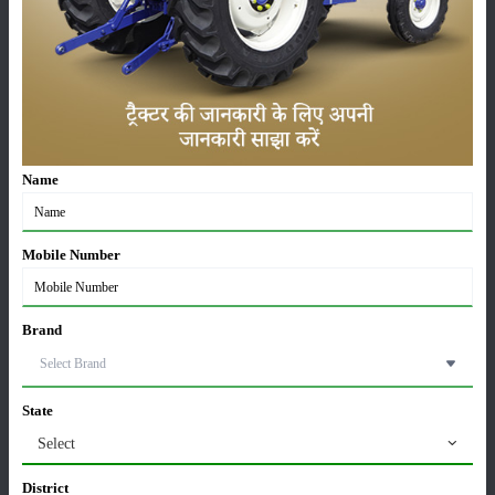
सम्पादकीय
अन्य
लाड़ली बहना योजना की 36वीं किस्त जारी, करोड़ों महिलाओं के
खातों में पहुंचे 1500 रुपये
16-May-2026
Name
ट्रैक्टर बिक्री में महिंद्रा ने अप्रैल 2026 में दर्ज की 20% से
अधिक वृद्धि
01-May-2026
Mobile Number
Sonalika Tractors Achieves Record Sales of 1,80,504
Units in FY’26
Brand
02-Apr-2026
मसूर की एमएसपी खरीद पर सरकार से मिली मंजूरी: किसानों को
State
मिली बड़ी राहत
Select
28-Mar-2026
District