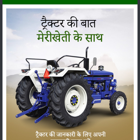
कृषि यंत्र
समाचार
सम्पादकीय
अन्य
लाड़ली बहना योजना की 36वीं किस्त जारी, करोड़ों महिलाओं के
खातों में पहुंचे 1500 रुपये
16-May-2026
ट्रैक्टर बिक्री में महिंद्रा ने अप्रैल 2026 में दर्ज की 20% से
अधिक वृद्धि
01-May-2026