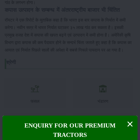
गांठ के लगभग होगा।
कपास उत्पादन के सम्बन्ध में अंतरराष्ट्रीय बाजार भी चिंतित
रॉयटर ने एक रिपोर्ट के मुताबिक कहा है कि भारत इस बार कपास के निर्यात में कमी
करेगा। नवीन सत्र में भारत निर्यात घटाकर ३५ लाख गांठ कर सकता है। इसकी
प्रमुख वजह देश में कपास की खपत बढ़ने एवं उत्पादन में कमी होना है। अमेरिकी कृषि
विभाग द्वारा कपास की कम पैदावार होने के सन्दर्भ चिंता जताते हुए कहा है कि कपास का
आयात एवं निर्यात पिछले सालों की अपेक्षा में सबसे निचले पायदान पर आ गया है।
श्रेणी
फसल
भंडारण
ENQUIRY FOR OUR PREMIUM
TRACTORS
कीटनाशक
पशुपालन