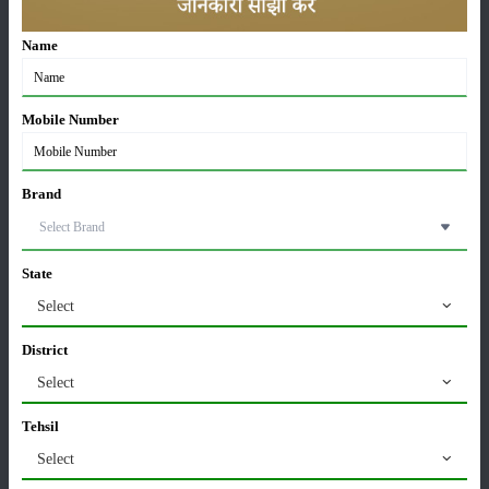
Sonalika Tractors Achieves Record Sales of 1,80,504
Name
Units in FY’26
02-Apr-2026
Mobile Number
मसूर की एमएसपी खरीद पर सरकार से मिली मंजूरी: किसानों को
मिली बड़ी राहत
28-Mar-2026
Brand
पूसा कृषि विज्ञान मेला 2026: 25–27 फरवरी को आयोजन
24-Feb-2026
State
Select
किसान क्रेडिट कार्ड (KCC) में बड़े सुधार की तैयारी: RBI की
District
नई पहल से किसानों को मिलेगा फायदा
Select
13-Feb-2026
Tehsil
Budget 2026: ‘भारत विस्तार’ से कृषि में डिजिटल और AI
Select
क्रांति की शुरुआत
01-Feb-2026