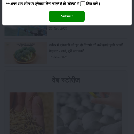
**अगर आप लोन पर ट्रैक्टर लेना चाहते है तो 'बॉक्स' में
टिक
करें।
Submit
किसानों के लिए बड़ी सौगात: सूर्य योजना में बदलाव, अब सोलर
पंप पर 90% तक सब्सिडी!
23-Nov-2025
नवंबर में ब्रोकली की इन दो किस्मो की करें बुवाई होगी अच्छी
पैदावार - जानें, पूरी जानकारी
18-Nov-2025
वेब स्टोरीज