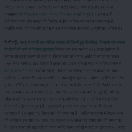
की खेती करने वाले सभी किसान शम्मिलित होंगे। कपास किसानों का दावा है कि एक
क्विंटल कपास उत्पादन के लिए ₹८००० प्रति क्विंटल खर्च होता है। इस साल
असामान्य रहे
मॉनसून के कारण कपास की फसल प्रभावित
हुई है। इससे उन्हें
अतिरिक्त श्रम और फसल की देखरेख के लिए अधिक व्यय सहन करना पड़ा है,
हालांकि भारत की बात करें तो देश में इस बार कपास का रकबा ७ प्रतिशत अधिक है।
ये भी पढ़ें:
भारत में पहली बार जैविक कपास की किस्में हुईं विकसित, किसानों को कपास
के बीजों की कमी से मिलेगा छुटकारा
सितंबर माह तक लगभग १२६ लाख हेक्टेयर में
कपास की बुवाई संपन्न हो चुकी है, पिछले साल की समान अवधि में कपास का रकबा
११७ लाख हेक्टेयर था। मंडियों में कपास की आवक होने के साथ ही हाजिर बाजार में
कपास के दामों में कमी
दर्ज की गई है। पिछले एक सप्ताह में लगभग कपास का भाव ४
प्रतिशत से घटकर ₹४३००० प्रति गांठ तक पहुँच चुका था। कॉटन एसोसिएशन ऑफ
इंडिया
(CIA)
के अध्यक्ष अतुल गनात्रा ने बताया है कि १४ सालों की रिकॉर्ड कमी के
उपरांत कपास फसल के क्षेत्र में इस साल १० प्रतिशत की बढ़ोत्तरी हुई है। मॉनसून
सक्रिय होने के कारण इस साल तेलंगाना के अतिरिक्त कई राज्यों में प्रति हेक्टेयर
पैदावार में वृद्धि का अनुमान है। गुजरात में इस वर्ष ९१ लाख कपास की गांठ एवं
महाराष्ट्र में ८४ लाख गांठ तैयार होने की सम्भावना है। वहीं मध्य प्रदेश में पिछले साल
की अपेक्षा में इस साल २० लाख गांठ बढ़कर १९५ लाख गांठ तैयार होने की सम्भावना
है। उत्तर भारत की बात करें तो पंजाब सहित अन्य प्रदेशों में रूई का उत्पादन ५० लाख