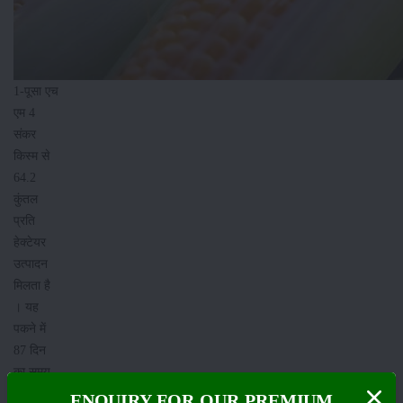
1-पूसा एच
एम 4
संकर
किस्म से
64.2
कुंतल
प्रति
हेक्टेयर
उत्पादन
मिलता है
। यह
पकने में
87 दिन
का समय
देती है और
ENQUIRY FOR OUR PREMIUM