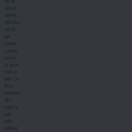
करें एवं
धान की
खेती का
सही समय
क्या है
7-
पूसा
बासमती
1609 का
उत्पादन
46 कुंटल
पकने का
समय 120
दिन व
बैक्टीरियल
लीफ
ब्लाइट के
प्रति
प्रति
प्रतिरोधी