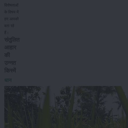
विशेषताओं
के विषय में
हम आपको
बता रहे
हैं।
संतुलित
आहार
की
उन्नत
किस्में
धान