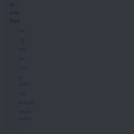
की
उन्नत
किस्में
धान
गेहूं
मक्का
चना
अरहर
मूंग
(खरीफ)
मसूर
सरसों(रबी)
सोयाबीन
(खरीफ)