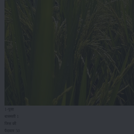
1-पूसा
बासमती 1
जिस की
पैदावार 50