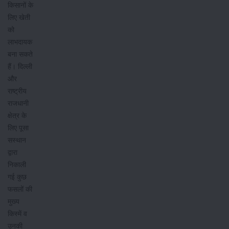
किसानों के
लिए खेती
को
लाभदायक
बना सकते
हैं। दिल्ली
और
राष्ट्रीय
राजधानी
क्षेत्र के
लिए पूसा
सस्थान
द्वारा
निकाली
गई कुछ
फसलों की
मुख्य
किस्में व
उनकी