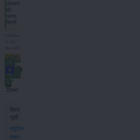
संस्थान
की
उन्नत
किस्में
Published
on: 02-
Mar-2022
फसल
खाद्य
फसल
गेंहूं
2540
विषय
सूची
संतुलित
आहार