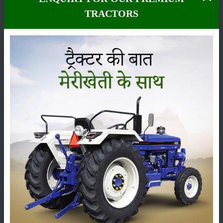
इसमें
TRACTORS
प्रोटीन
अत्यधिक
है। 2-पूसा
सुपर स्वीट
कॉर्न संकर
सै 93
कुंतल
उत्पादन
75 दिन में
मिल जाता
है। 3-पूसा
एचक्यूपीएम
5 संकर
64.7
कुंतल
प्रति
हेक्टेयर
उत्पादन