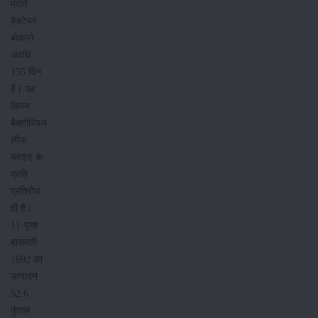
प्रति
हेक्टेयर
बोकारो
अवधि
135 दिन
है। यह
किस्म
बैक्टीरियल
लीफ
ब्लाइट के
प्रति
प्रतिरोध
ही है।
11-पूसा
बासमती
1692 का
उत्पादन
52.6
कुंतल