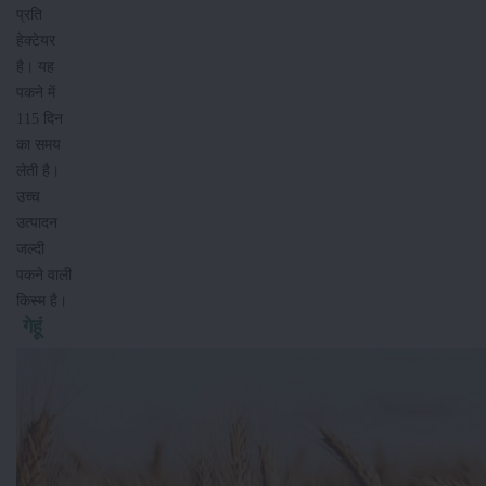
प्रति
हेक्टेयर
है। यह
पकने में
115 दिन
का समय
लेती है।
उच्च
उत्पादन
जल्दी
पकने वाली
किस्म है।
गेहूं