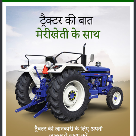
कृषि यंत्र
समाचार
सम्पादकीय
अन्य
लाड़ली बहना योजना की 36वीं किस्त जारी, करोड़ों महिलाओं के
खातों में पहुंचे 1500 रुपये
16-May-2026
ट्रैक्टर बिक्री में महिंद्रा ने अप्रैल 2026 में दर्ज की 20% से
अधिक वृद्धि
01-May-2026