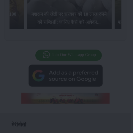
िलेगा 100
मशरूम की खेती पर सरकार की 10 लाख रुपये
की सब्सिडी: जानिए कैसे करें आवेदन...
फसल बीम
Join Our Whatsapp Group
मेरीखेती