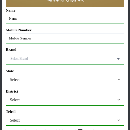
Sonalika Tractors Achieves Record Sales of 1,80,504
Name
Units in FY’26
02-Apr-2026
Mobile Number
मसूर की एमएसपी खरीद पर सरकार से मिली मंजूरी: किसानों को
मिली बड़ी राहत
28-Mar-2026
Brand
पूसा कृषि विज्ञान मेला 2026: 25–27 फरवरी को आयोजन
24-Feb-2026
State
Select
किसान क्रेडिट कार्ड (KCC) में बड़े सुधार की तैयारी: RBI की
District
नई पहल से किसानों को मिलेगा फायदा
13-Feb-2026
Select
Tehsil
Budget 2026: ‘भारत विस्तार’ से कृषि में डिजिटल और AI
Select
क्रांति की शुरुआत
01-Feb-2026