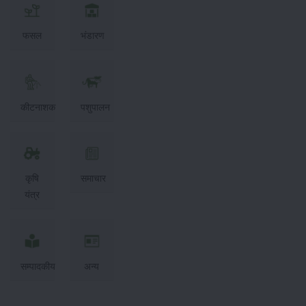
फसल
भंडारण
कीटनाशक
पशुपालन
कृषि
समाचार
यंत्र
सम्पादकीय
अन्य