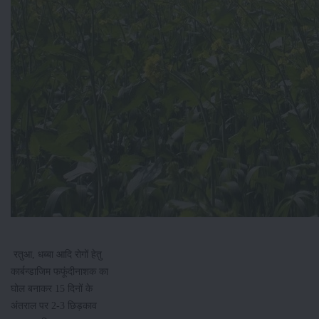
रतुआ, धब्बा आदि रोगों हेतु
कार्बन्डाजिम फफूंदीनाशक का
घोल बनाकर 15 दिनों के
अंतराल पर 2-3 छिड़काव