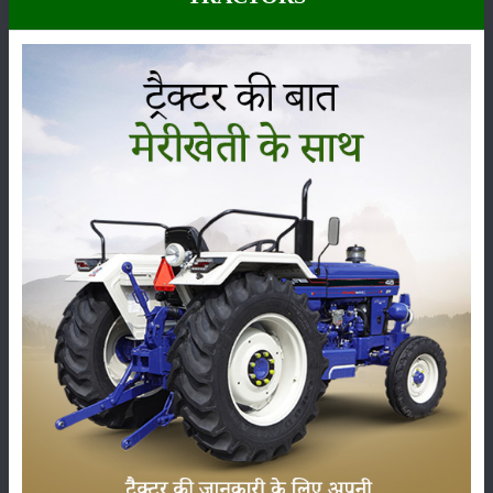
कीटनाशक
पशुपालन
कृषि यंत्र
समाचार
सम्पादकीय
अन्य
लाड़ली बहना योजना की 36वीं किस्त जारी, करोड़ों महिलाओं के
खातों में पहुंचे 1500 रुपये
16-May-2026
ट्रैक्टर बिक्री में महिंद्रा ने अप्रैल 2026 में दर्ज की 20% से
अधिक वृद्धि