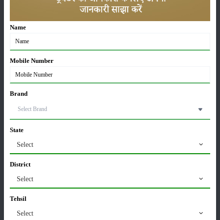
01-May-2026
Name
Sonalika Tractors Achieves Record Sales of 1,80,504
Units in FY’26
02-Apr-2026
Mobile Number
मसूर की एमएसपी खरीद पर सरकार से मिली मंजूरी: किसानों को
मिली बड़ी राहत
Brand
28-Mar-2026
पूसा कृषि विज्ञान मेला 2026: 25–27 फरवरी को आयोजन
State
24-Feb-2026
Select
District
किसान क्रेडिट कार्ड (KCC) में बड़े सुधार की तैयारी: RBI की
नई पहल से किसानों को मिलेगा फायदा
Select
13-Feb-2026
Tehsil
Select
Budget 2026: ‘भारत विस्तार’ से कृषि में डिजिटल और AI