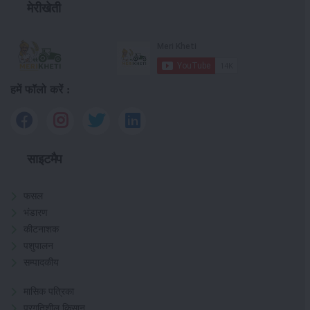
मेरीखेती
हमें फॉलो करें :
साइटमैप
फसल
भंडारण
कीटनाशक
पशुपालन
सम्पादकीय
मासिक पत्रिका
प्रगतिशील किसान