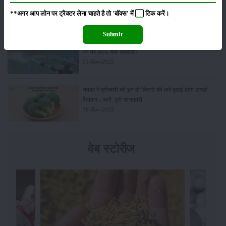
क्रांति की शुरुआत
**अगर आप लोन पर ट्रैक्टर लेना चाहते है तो 'बॉक्स' में
टिक
करें।
01-Feb-2026
Submit
किसानों के लिए बड़ी सौगात: सूर्य योजना में बदलाव, अब सोलर
पंप पर 90% तक सब्सिडी!
23-Nov-2025
नवंबर में ब्रोकली की इन दो किस्मो की करें बुवाई होगी अच्छी
पैदावार - जानें, पूरी जानकारी
18-Nov-2025
वेब स्टोरीज