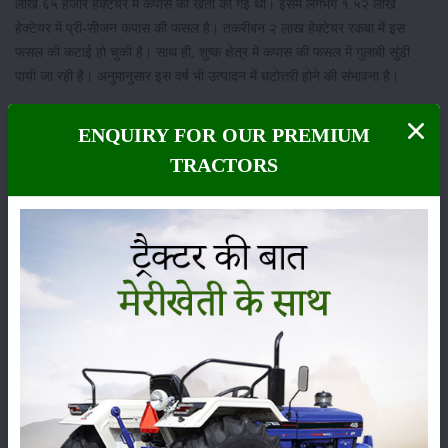
लाख ६५ हजार हेक्टेयर में कपास की खेती की गई थी। इसमें लगभग १.५२ लाख
हेक्टेयर में प्री-सीजन कपास की फसल है। तकरीबन २ लाख हेक्टेयर रकबा में इस
फसल की कटाई हो चुकी है। साथ ही, शुष्क क्षेत्र में कपास की फसल में गुलाबी सुंडी
पायी जा रही है। अनुमानुसार इस वर्ष भी उत्पादन में घटोत्तरी होने की संभावना है।
श्रेणी
ENQUIRY FOR OUR PREMIUM
TRACTORS
फसल
भंडारण
कीटनाशक
पशुपालन