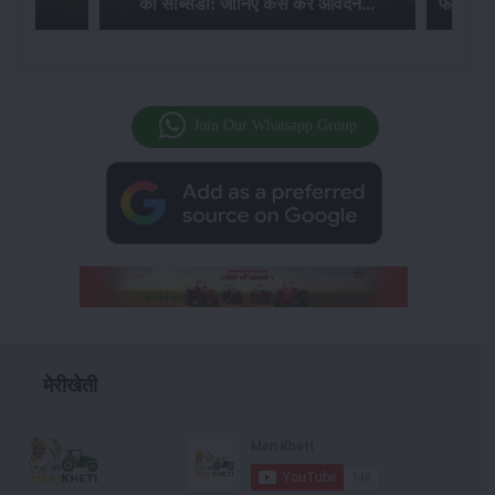
की सब्सिडी: जानिए कैसे करें आवेदन...
फसल बीम
Join Our Whatsapp Group
मेरीखेती