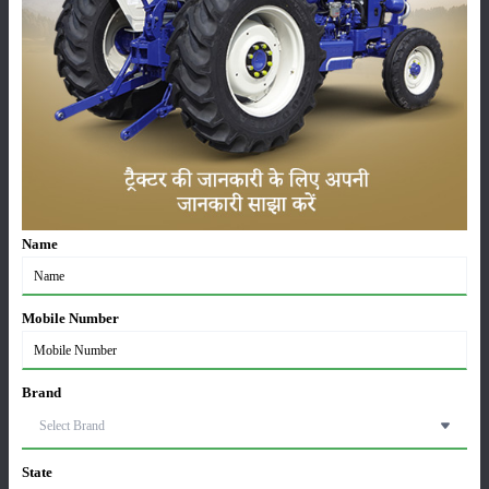
कृषि यंत्र
समाचार
सम्पादकीय
अन्य
लाड़ली बहना योजना की 36वीं किस्त जारी, करोड़ों महिलाओं के
खातों में पहुंचे 1500 रुपये
Name
16-May-2026
Mobile Number
ट्रैक्टर बिक्री में महिंद्रा ने अप्रैल 2026 में दर्ज की 20% से
अधिक वृद्धि
01-May-2026
Brand
Sonalika Tractors Achieves Record Sales of 1,80,504
Units in FY’26
State
02-Apr-2026