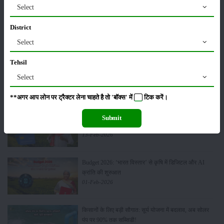
Select
मसूर की एमएसपी खरीद पर सरकार से मिली मंजूरी: किसानों को
District
मिली बड़ी राहत
28-Mar-2026
Select
Tehsil
पूसा कृषि विज्ञान मेला 2026: 25–27 फरवरी को आयोजन
Select
24-Feb-2026
**अगर आप लोन पर ट्रैक्टर लेना चाहते है तो 'बॉक्स' में
टिक
करें।
किसान क्रेडिट कार्ड (KCC) में बड़े सुधार की तैयारी: RBI की
Submit
नई पहल से किसानों को मिलेगा फायदा
13-Feb-2026
Budget 2026: ‘भारत विस्तार’ से कृषि में डिजिटल और AI
क्रांति की शुरुआत
01-Feb-2026
किसानों के लिए बड़ी सौगात: सूर्य योजना में बदलाव, अब सोलर
पंप पर 90% तक सब्सिडी!