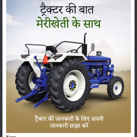
कृषि यंत्र
समाचार
सम्पादकीय
अन्य
लाड़ली बहना योजना की 36वीं किस्त जारी, करोड़ों महिलाओं के
खातों में पहुंचे 1500 रुपये
16-May-2026
ट्रैक्टर बिक्री में महिंद्रा ने अप्रैल 2026 में दर्ज की 20% से
अधिक वृद्धि
01-May-2026
Sonalika Tractors Achieves Record Sales of 1,80,504
Units in FY’26
02-Apr-2026
Name