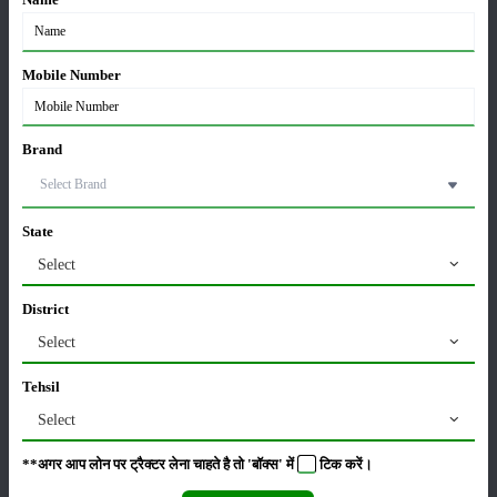
मसूर की एमएसपी खरीद पर सरकार से मिली मंजूरी: किसानों को
मिली बड़ी राहत
Mobile Number
28-Mar-2026
पूसा कृषि विज्ञान मेला 2026: 25–27 फरवरी को आयोजन
Brand
24-Feb-2026
State
किसान क्रेडिट कार्ड (KCC) में बड़े सुधार की तैयारी: RBI की
Select
नई पहल से किसानों को मिलेगा फायदा
13-Feb-2026
District
Select
Budget 2026: ‘भारत विस्तार’ से कृषि में डिजिटल और AI
क्रांति की शुरुआत
Tehsil
01-Feb-2026
Select
**अगर आप लोन पर ट्रैक्टर लेना चाहते है तो 'बॉक्स' में
टिक
करें।
किसानों के लिए बड़ी सौगात: सूर्य योजना में बदलाव, अब सोलर
पंप पर 90% तक सब्सिडी!