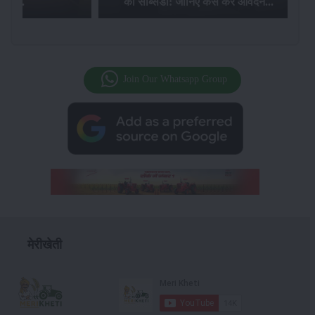
की सब्सिडी: जानिए कैसे करें आवेदन...
फसल बीम
Join Our Whatsapp Group
मेरीखेती