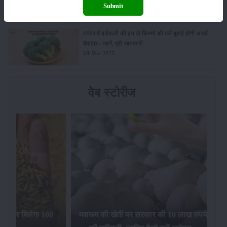
23-Nov-2025
Submit
नवंबर में ब्रोकली की इन दो किस्मो की करें बुवाई होगी अच्छी
पैदावार - जानें, पूरी जानकारी
18-Nov-2025
वेब स्टोरीज
िलेगा 100
मशरूम की खेती पर सरकार की 10 लाख रुपये