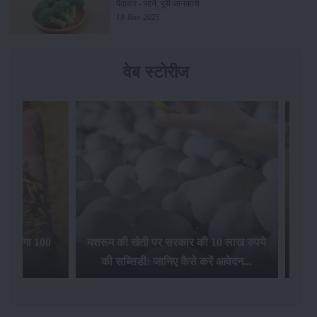
पैदावार - जानें, पूरी जानकारी
18-Nov-2025
वेब स्टोरीज
िलेगा 100
मशरूम की खेती पर सरकार की 10 लाख रुपये
की सब्सिडी: जानिए कैसे करें आवेदन...
फसल बीम