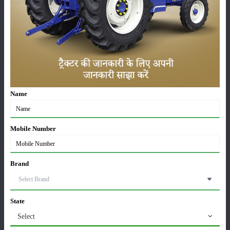
श्रेणी
फसल
भंडारण
Name
Mobile Number
कीटनाशक
पशुपालन
Brand
कृषि यंत्र
समाचार
State
Select