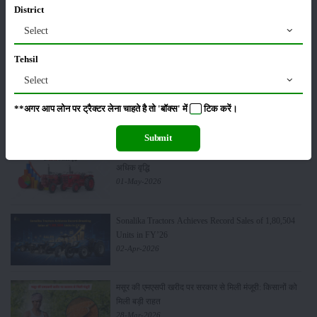
District
सम्पादकीय
अन्य
Select
Tehsil
Select
लाड़ली बहना योजना की 36वीं किस्त जारी, करोड़ों महिलाओं के
खातों में पहुंचे 1500 रुपये
**अगर आप लोन पर ट्रैक्टर लेना चाहते है तो 'बॉक्स' में
टिक
करें।
16-May-2026
Submit
ट्रैक्टर बिक्री में महिंद्रा ने अप्रैल 2026 में दर्ज की 20% से
अधिक वृद्धि
01-May-2026
Sonalika Tractors Achieves Record Sales of 1,80,504
Units in FY’26
02-Apr-2026
मसूर की एमएसपी खरीद पर सरकार से मिली मंजूरी: किसानों को
मिली बड़ी राहत
28-Mar-2026