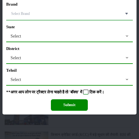
Brand
ट्रैक्टर बिक्री में महिंद्रा ने अप्रैल 2026 में दर्ज की 20% से
अधिक वृद्धि
State
01-May-2026
Select
Sonalika Tractors Achieves Record Sales of 1,80,504
District
Units in FY’26
Select
02-Apr-2026
Tehsil
मसूर की एमएसपी खरीद पर सरकार से मिली मंजूरी: किसानों को
Select
मिली बड़ी राहत
28-Mar-2026
**अगर आप लोन पर ट्रैक्टर लेना चाहते है तो 'बॉक्स' में
टिक
करें।
Submit
पूसा कृषि विज्ञान मेला 2026: 25–27 फरवरी को आयोजन
24-Feb-2026
किसान क्रेडिट कार्ड (KCC) में बड़े सुधार की तैयारी: RBI की