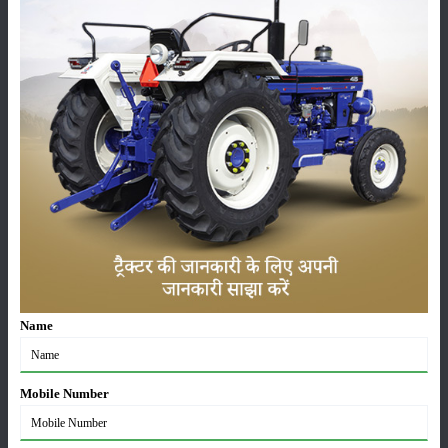
कीटनाशक
पशुपालन
कृषि यंत्र
समाचार
Name
सम्पादकीय
अन्य
Mobile Number
लाड़ली बहना योजना की 36वीं किस्त जारी, करोड़ों महिलाओं के
खातों में पहुंचे 1500 रुपये
16-May-2026