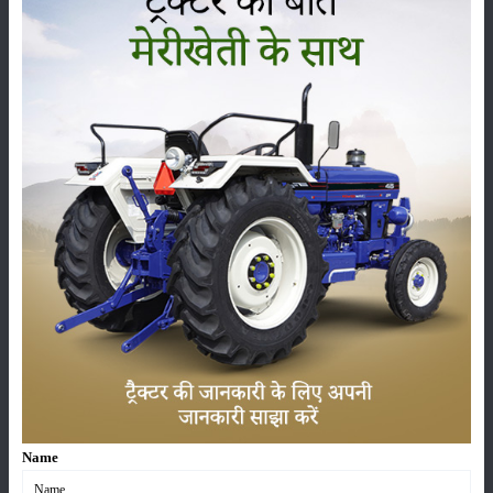
ये भी पढ़ें:
सर्पगन्धा की खेती - जड़ से जीवन रक्षक दवा तक की पूरी जानकारी
उर्वरक की अनुशंसित मात्रा प्रति हेक्टेयर 60 कि.ग्रा. नाइट्रोजन (N), 25 कि.ग्रा.
फास्फोरस (P₂O₅) और 40 किग्रा पोटाश (K₂O) है। इन पोषक तत्वों में से संपूर्ण
फास्फोरस (P₂O₅) और पोटाश (K₂O) तथा नाइट्रोजन (N) का एक-तिहाई भाग
आधार खुराक के रूप में दिया जाता है, जबकि शेष दो-तिहाई नाइट्रोजन रोपाई के छह
से आठ सप्ताह के भीतर दी जाती है।
शंख पुष्पी की खेती में सिंचाई
शंख पुष्पी की खेती में अंकुरण के दौरान बार-बार सिंचाई की आवश्यकता होती है ताकि
मिट्टी की सतह को नरम रखा जा सके और कठोर परत न बने, जो अंकुरण और बढ़ती
हुई कली के मिट्टी से बाहर निकलने में बाधा डाल सकती है। अत्यधिक पानी देना पौधे
के लिए हानिकारक होता है।
प्रारंभिक अवधि में 4-7 दिनों के अंतराल पर और बाद में 15 दिनों के अंतराल पर सिंचाई
करने की सिफारिश की जाती है। औसतन, एक पौधे को प्रतिदिन 5 लीटर पानी की
आवश्यकता होती है। फूल आने के बाद सिंचाई की आवश्यकता नहीं होती।
Name
खेती वाले क्षेत्रों में बाढ़ सिंचाई प्रचलित है, लेकिन हाल के दिनों में ड्रिप सिंचाई