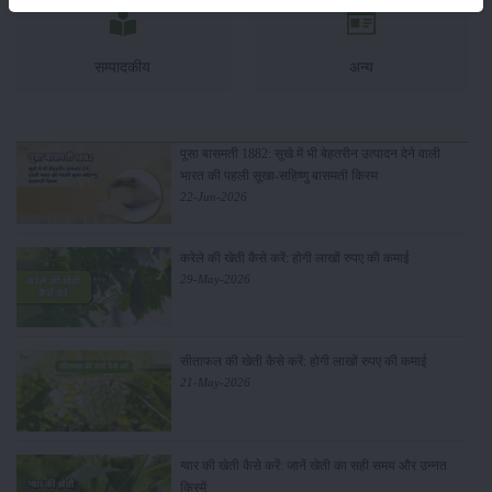
सम्पादकीय
अन्य
पूसा बासमती 1882: सूखे में भी बेहतरीन उत्पादन देने वाली
भारत की पहली सूखा-सहिष्णु बासमती किस्म
22-Jun-2026
करेले की खेती कैसे करें: होगी लाखों रुपए की कमाई
29-May-2026
सीताफल की खेती कैसे करें: होगी लाखों रुपए की कमाई
21-May-2026
ग्वार की खेती कैसे करें: जानें खेती का सही समय और उन्नत
किस्में