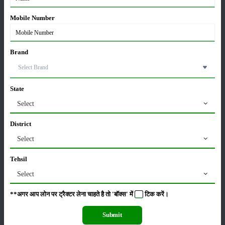
प्रणाली किसानों के बीच लोकप्रिय हो रही है।
Mobile Number
श्रेणी
Brand
फसल
भंडारण
State
Select
District
Select
कीटनाशक
पशुपालन
Tehsil
Select
**अगर आप लोन पर ट्रैक्टर लेना चाहते है तो 'बॉक्स' में
टिक
करें।
कृषि यंत्र
समाचार
Submit