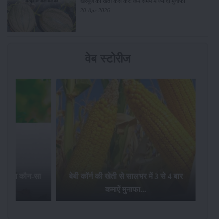
खरबूजे की खेती कैसे करें: कम समय में ज्यादा मुनाफा
20-Apr-2026
वेब स्टोरीज
सालभर में 3 से 4 बार
जलवायु परिवर्तन का गेंहू की खेती और उत्पादन
ाफा...
पर क्या प्रभाव होता है ?...