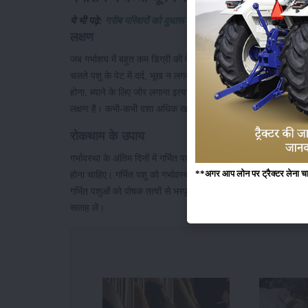
ये भी पढ़े:
गरीब परिवारों को दुधारू गाय देगी यूपी सरकार
लक्षण
जब गर्भाशय में बहुत कम डिग्री की ऐंठन होती है तो पशु में सामान्यतः क
चलते पशु के पेट में दर्द, भूख न लगना, जुगाली न करना तथा शरीर के त
होना, ब्याने के लिए जोर लगाना इत्यादि दिक्कतें आमतौर पर दिखती हैं। गर
लक्षण है। कभी-कभी दशा अधिक खराब होने पर या समय पर उपचार न होने 
रोकथाम के उपाय
गर्भावस्था के अंतिम दिनों में गर्भित पशु को लम्बी यात्रा पर न जायें। 
**अगर आप लोन पर ट्रैक्टर लेना चाहते
होना चाहिए। गर्भित पशु को गर्भावस्था के दौरान बहुत अधिक हलचल जैसे - क
गर्भित पशुओं को पोषक तत्वों से भरपूर संतुलित आहार दें। गर्भावस्था के 
सलाह लें।