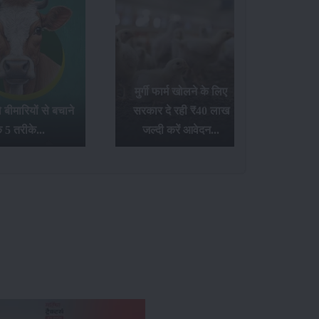
मुर्गी फार्म खोलने के लिए
गाय पालकों के लिए
सरकार दे रही ₹40 लाख
खुशखबरी! सरकार दे रही 30
जल्दी करें आवेदन...
हजार रुपये की सहायता...