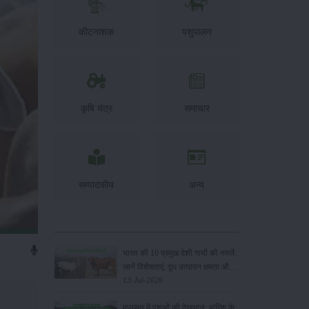
कीटनाशक
पशुपालन
कृषि यंत्र
समाचार
सम्पादकीय
अन्य
भारत की 10 प्रमुख देशी गायों की नस्लें:
जानें विशेषताएं, दूध उत्पादन क्षमता और
पालन के फायदे
13-Jul-2026
मानसून में पशुओं की देखभाल: बारिश के