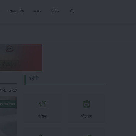
सम्पादकीय
अन्य
हिंदी
श्रेणी
0-Mar-2026
गाय-भैंस पालन
फसल
भंडारण