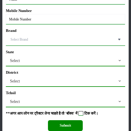
Mobile Number
सम्पादकीय
अन्य
Brand
लाड़ली बहना योजना की 36वीं किस्त जारी, करोड़ों महिलाओं के
खातों में पहुंचे 1500 रुपये
State
16-May-2026
Select
ट्रैक्टर बिक्री में महिंद्रा ने अप्रैल 2026 में दर्ज की 20% से
District
अधिक वृद्धि
Select
01-May-2026
Tehsil
Sonalika Tractors Achieves Record Sales of 1,80,504
Select
Units in FY’26
02-Apr-2026
**अगर आप लोन पर ट्रैक्टर लेना चाहते है तो 'बॉक्स' में
टिक
करें।
मसूर की एमएसपी खरीद पर सरकार से मिली मंजूरी: किसानों को
Submit
मिली बड़ी राहत