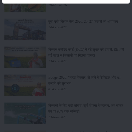
28-Mar-2026
पूसा कृषि विज्ञान मेला 2026: 25–27 फरवरी को आयोजन
24-Feb-2026
किसान क्रेडिट कार्ड (KCC) में बड़े सुधार की तैयारी: RBI की
नई पहल से किसानों को मिलेगा फायदा
13-Feb-2026
Budget 2026: ‘भारत विस्तार’ से कृषि में डिजिटल और AI
क्रांति की शुरुआत
01-Feb-2026
किसानों के लिए बड़ी सौगात: सूर्य योजना में बदलाव, अब सोलर
पंप पर 90% तक सब्सिडी!
23-Nov-2025