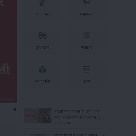
कीटनाशक
पशुपालन
कृषि यंत्र
समाचार
सम्पादकीय
अन्य
लाड़ली बहना योजना की 36वीं किस्त
जारी, करोड़ों महिलाओं के खातों में पहुंचे
1500 रुपये
16-May-2026
ट्रैक्टर बिक्री में महिंद्रा ने अप्रैल 2026