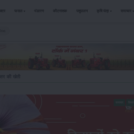
ैक्टर
फसल
भंडारण
कीटनाशक
पशुपालन
कृषि यंत्र
समाचार
fron
ेसर की खेती
समाचार
किसा