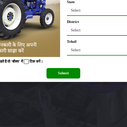
State
Select
District
Select
Tehsil
Select
 है तो 'बॉक्स' में
टिक
करें।
Submit