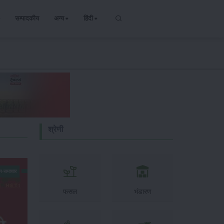
सम्पादकीय
अन्य
हिंदी
श्रेणी
न-समाचार
फसल
भंडारण