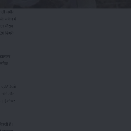
वाली जमीन
ी जमीन में
गीला मौसम
20 डिग्री
द डालकर
ी उचित
े प्रतिकिलो
, नीले और
ै। हेक्टेयर
बिकती है।