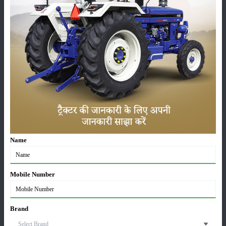
कीटनाशक
पशुपालन
कृषि यंत्र
समाचार
सम्पादकीय
अन्य
Name
लाड़ली बहना योजना की 36वीं किस्त जारी, करोड़ों महिलाओं के
खातों में पहुंचे 1500 रुपये
Mobile Number
16-May-2026
ट्रैक्टर बिक्री में महिंद्रा ने अप्रैल 2026 में दर्ज की 20% से
Brand
अधिक वृद्धि
01-May-2026