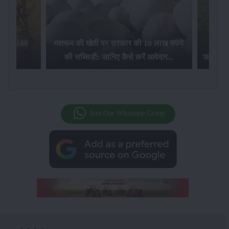
िलेगा 100
मशरूम की खेती पर सरकार की 10 लाख रुपये
की सब्सिडी: जानिए कैसे करें आवेदन...
फसल बीम
Join Our Whatsapp Group