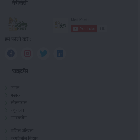
मेरीखेती
हमें फॉलो करें :
साइटमैप
फसल
भंडारण
कीटनाशक
पशुपालन
सम्पादकीय
मासिक पत्रिका
प्रगतिशील किसान