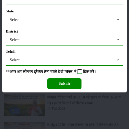
State
Sonalika Tractors Achieves Record Sales of 1,80,504
Select
Units in FY’26
02-Apr-2026
District
Select
मसूर की एमएसपी खरीद पर सरकार से मिली मंजूरी: किसानों को
मिली बड़ी राहत
Tehsil
28-Mar-2026
Select
पूसा कृषि विज्ञान मेला 2026: 25–27 फरवरी को आयोजन
**अगर आप लोन पर ट्रैक्टर लेना चाहते है तो 'बॉक्स' में
टिक
करें।
24-Feb-2026
Submit
किसान क्रेडिट कार्ड (KCC) में बड़े सुधार की तैयारी: RBI की
नई पहल से किसानों को मिलेगा फायदा
13-Feb-2026
Budget 2026: ‘भारत विस्तार’ से कृषि में डिजिटल और AI