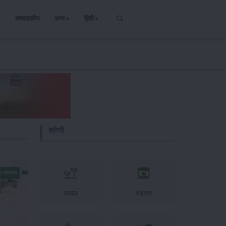
सम्पादकीय
अन्य
हिंदी
श्रेणी
न-समाचार
फसल
भंडारण