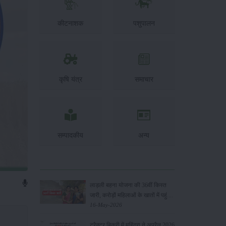
कीटनाशक
पशुपालन
कृषि यंत्र
समाचार
सम्पादकीय
अन्य
लाड़ली बहना योजना की 36वीं किस्त
जारी, करोड़ों महिलाओं के खातों में पहुंचे
1500 रुपये
16-May-2026
ट्रैक्टर बिक्री में महिंद्रा ने अप्रैल 2026